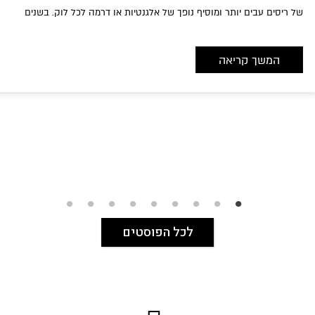
של ריסים עבים יותר ומוסיף נופך של אלגנטיות או דרמה לכל לוק. בשנים
האחרונות, האייליינר טוש הפך לכוכב הבלתי מעורער של הקטגוריה, כשהוא
מגשר על הפער בין חוסר ניסיון לתוצאה של
המשך קריאה
לכל הפוסטים