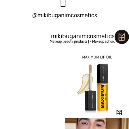
@mikibuganimcosmetics
mikibuganimcosmetics
Makeup beauty products | + Makeup school