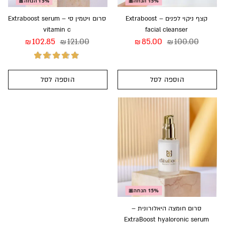
15% הנחה🎀
15% הנחה🎀
קצף ניקוי לפנים – Extraboost
סרום ויטמין סי – Extraboost serum
vitamin c
facial cleanser
102.85
121.00
85.00
100.00
₪
₪
₪
₪
הוספה לסל
הוספה לסל
דורג
5.00
מתוך
5
15% הנחה🎀
סרום חומצה היאלורונית –
ExtraBoost hyaloronic serum