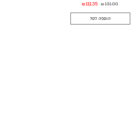
111.35
131.00
₪
₪
הוספה לסל