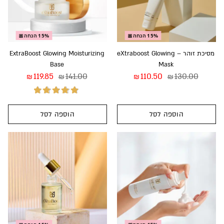
15% הנחה🎀
15% הנחה🎀
מסיכת זוהר – eXtraboost Glowing
ExtraBoost Glowing Moisturizing
Base
Mask
119.85
141.00
110.50
130.00
₪
₪
₪
₪
הוספה לסל
הוספה לסל
דורג
5.00
מתוך
5