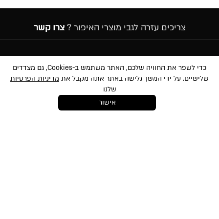
צריכים עזרה לגבי מוצרי האיפור ?
צרו קשר
הרשמה לניוזלטר
כדי לשפר את החוויה שלכם, האתר משתמש ב-Cookies, גם מצדדים
שלישיים. על ידי המשך גלישה באתר אתה מקבל את
מדיניות הפרטיות
שלנו
אישור
במסירת הפרטים שלעיל, אני מאשר/ת לשלוח לי הטבות, חומרים פרסומיים
ועדכונים שונים באמצעי מדיה שונים לרבות באמצעות sms ודוא״ל. הנני מאשר את
סינון
לתנאי השימוש
ו-
למדיניות הפרטיות
ועיבוד המידע באתר ומדיניות הפרטיות. ידוע לי
והנני מסכימ/ה כי המידע שאמסור יוזן למאגר המידע של החברה. ידוע לי שהנני רשאי/ת
בכל עת לבטל את הסכמתי כאמור באמצעות הודעה כתובה לחברה
shop@mikibuganim.com