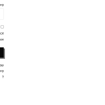
סי
זכו
אות
שכ
סי
?