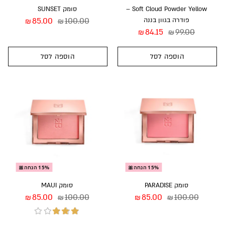
Soft Cloud Powder Yellow –
סומק SUNSET
פודרה בגוון בננה
100.00
85.00
₪
₪
84.15
99.00
₪
₪
הוספה לסל
הוספה לסל
15% הנחה🎀
15% הנחה🎀
סומק PARADISE
סומק MAUI
85.00
100.00
85.00
100.00
₪
₪
₪
₪