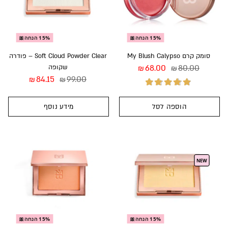
15% הנחה🎀
15% הנחה🎀
סומק קרם My Blush Calypso
Soft Cloud Powder Clear – פודרה
80.00
68.00
שקופה
₪
₪
84.15
99.00
₪
₪
הוספה לסל
מידע נוסף
דורג
5.00
מתוך
5
NEW
15% הנחה🎀
15% הנחה🎀