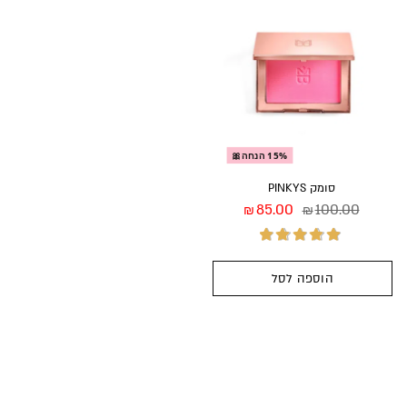
דורג
5.00
מתוך
5
15% הנחה🎀
סומק PINKYS
85.00
100.00
₪
₪
הוספה לסל
דורג
5.00
מתוך
5