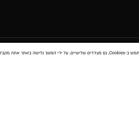
באתר אתה מקבל את
מוצרי איפור
תקנון האת
טיפוח השיער
תקנון מבצע
טיפוח והגנה
משלוחים ו
 ועדכונים שונים
אודות
ביטול עסק
ימוש
ו-
למדיניות
ע שאמסור יוזן למאגר
בית הספר
מדיניות פרט
 באמצעות הודעה
MAKEUP PRO
תוכנית שות
הבלוג
הצהרת נגי
הרשמה לניוזלטר