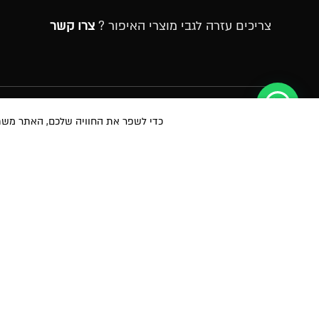
צריכים עזרה לגבי מוצרי האיפור ?
צרו קשר
הרשמה לניוזלטר
כדי לשפר את החוויה שלכם, האתר משתמש ב-Cookies, גם מצדדים שלישיים. על ידי המשך גלישה 
במסירת הפרטים שלעיל, אני מאשר/ת לשלוח לי הטבות, חומרים פרסומיים
באמצעי מדיה שונים לרבות באמצעות sms ודוא״ל. הנני מאשר את
לתנאי הש
הפרטיות
ועיבוד המידע באתר ומדיניות הפרטיות. ידוע לי והנני מסכימ/ה כי המיד
המידע של החברה. ידוע לי שהנני רשאי/ת בכל עת לבטל את הסכמתי כאמור
כתובה לחברה shop@mikibuganim.com