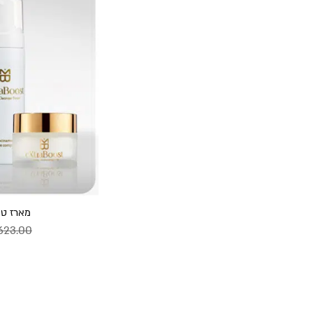
מארז טי
623.00