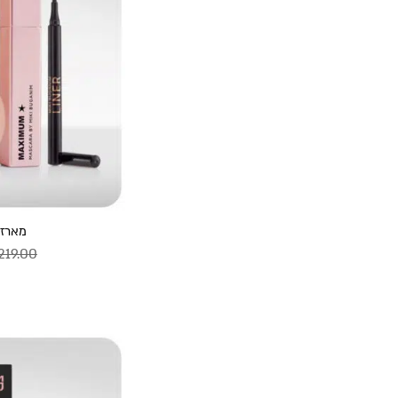
מארז 
219.00