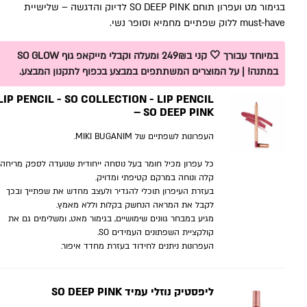
בגימור מט ועפרון תוחם SO DEEP PINK לדיוק והדגשה – שלישיית
must-have ללוק שפתיים מחמיא וסופר נשי.
במיוחד עבורך 🤍 קני ב249₪ ומעלה וקבלי מייקאפ גוף SO GLOW
במתנה! | על המוצרים המשתתפים במבצע בכפוף לתקנון המבצע.
LIP PENCIL - SO COLLECTION - LIP PENCIL
– SO DEEP PINK
העפרונות לשפתיים של MIKI BUGANIM.
כל עפרון מכיל חומר בעל נוסחה ייחודית שנועדה לספק מריחה
קלה ונוחה במרקם קטיפתי ומדויק.
בעזרת העיפרון תוכלי להגדיר ולעצב מחדש את שפתייך ובכך
לקבל את המראה הנחשק בקלות וללא מאמץ.
מגיע במבחר גוונים שימושיים, בגימור מאט, ומשלימים גם את
קולקציית השפתונים העמידים SO.
העפרונות ניתנים לחידוד בעזרת מחדד איפור.
ליפסטיק נוזלי עמיד SO DEEP PINK