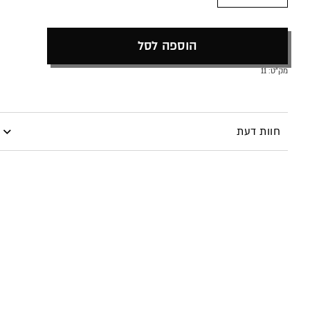
הוספה לסל
מק"ט:
11
חוות דעת
היה הראשון לכתוב סקירה “מארז לשפתיים מושלמות”
עליך
להתחבר
כדי לפרסם ביקורת.