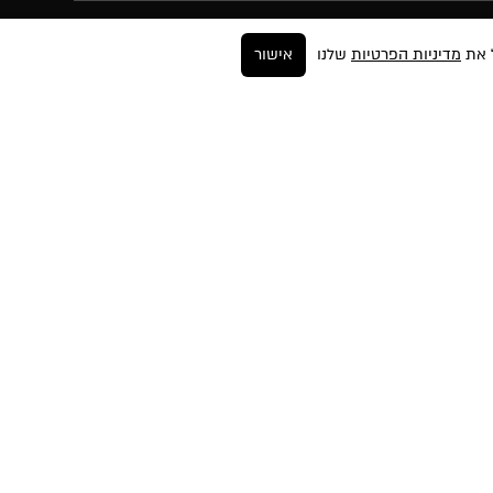
עקבו אחרינו
מדיניות הפרטיות
שלנו
אישור
ר
ים
החזרות
ה
יות
פים
שות