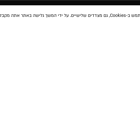
באתר אתה מקבל את
מוצרי איפור
תקנון האת
טיפוח השיער
תקנון מבצע
טיפוח והגנה
משלוחים ו
 ועדכונים שונים
אודות
ביטול עסק
ימוש
ו-
למדיניות
ע שאמסור יוזן למאגר
בית הספר
מדיניות פרט
 באמצעות הודעה
MAKEUP PRO
תוכנית שות
הבלוג
הצהרת נגי
הרשמה לניוזלטר
החשבון שלי
צור קשר