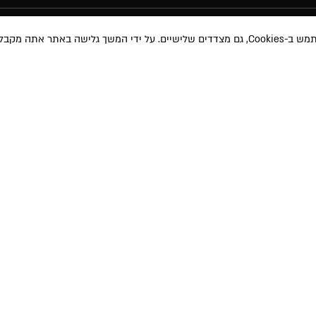
באתר אתה מקבל את
מוצרי איפור
תקנון האת
טיפוח השיער
תקנון מבצע
טיפוח והגנה
משלוחים ו
 ועדכונים שונים
אודות
ביטול עסק
ימוש
ו-
למדיניות
ע שאמסור יוזן למאגר
בית הספר
מדיניות פרט
 באמצעות הודעה
MAKEUP PRO
תוכנית שות
הבלוג
הצהרת נגי
הרשמה לניוזלטר
החשבון שלי
צור קשר