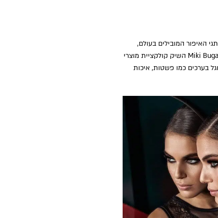
י האיפור המובילים בעולם,
החליט סוף סוף מאסטר האיפור להקים ליין איפור הנושא את שמו. מותג האיפור והקוסמטיקה Miki Buganim COSMETICS השיק קולקציית מוצרי
ל בערכים כמו פשטות, איכות