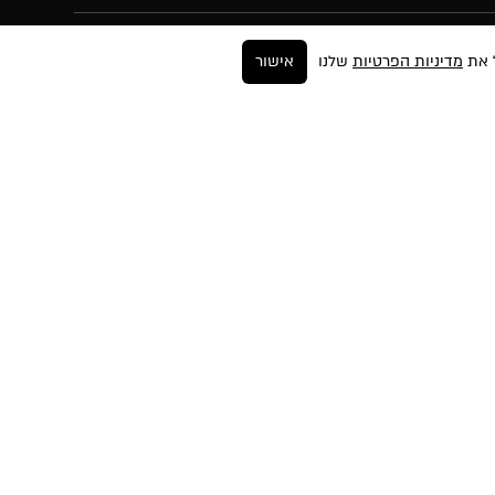
מדיניות הפרטיות
שלנו
אישור
עקבו אחרינו
ר
ים
החזרות
ה
יות
פים
שות