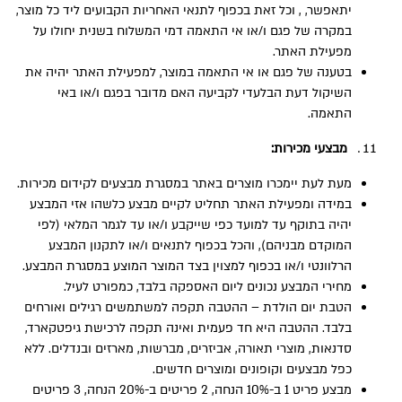
יתאפשר, , וכל זאת בכפוף לתנאי האחריות הקבועים ליד כל מוצר,
במקרה של פגם ו/או אי התאמה דמי המשלוח בשנית יחולו על
מפעילת האתר.
בטענה של פגם או אי התאמה במוצר, למפעילת האתר יהיה את
השיקול דעת הבלעדי לקביעה האם מדובר בפגם ו/או באי
התאמה.
מבצעי מכירות:
מעת לעת יימכרו מוצרים באתר במסגרת מבצעים לקידום מכירות.
במידה ומפעילת האתר תחליט לקיים מבצע כלשהו אזי המבצע
יהיה בתוקף עד למועד כפי שייקבע ו/או עד לגמר המלאי (לפי
המוקדם מבניהם), והכל בכפוף לתנאים ו/או לתקנון המבצע
הרלוונטי ו/או בכפוף למצוין בצד המוצר המוצע במסגרת המבצע.
מחירי המבצע נכונים ליום האספקה בלבד, כמפורט לעיל.
הטבת יום הולדת – ההטבה תקפה למשתמשים רגילים ואורחים
בלבד. ההטבה היא חד פעמית ואינה תקפה לרכישת גיפטקארד,
סדנאות, מוצרי תאורה, אביזרים, מברשות, מארזים ובנדלים. ללא
כפל מבצעים וקופונים ומוצרים חדשים.
מבצע פריט 1 ב-10% הנחה, 2 פריטים ב-20% הנחה, 3 פריטים