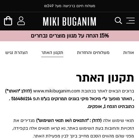
משלוח חינם ברכישה מעל ₪249
15% הנחה על מגוון מוצרים נבחרים
אודות
משלוחים והחזרות
תקנון האתר
הצהרת נגישות
תקנון האתר
ברוכים הבאים לאתר בכתובת www.mikibuganim.com
(להלן: “האתר”)
,
האתר מופעך ע”י מיכאל מיקי בוגנים תמרוקים בע”מ ח.פ 516486214
.
כתובתינו הנפח 1, אופקים.
תנאי שימוש אלה
(להלן : “התנאים ו/או תנאי השימוש”)
מגדירים את
הזכויות והחובות בעת השימוש באתר, נא קראו תנאים אלה בקפידה,
מפני שהם מהווים הסכם מחייב בינך לבין מפעילת האתר.