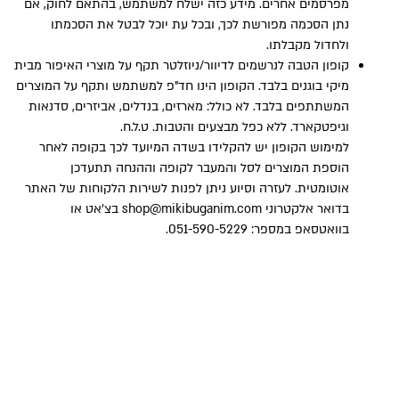
מפרסמים אחרים. מידע כזה ישלח למשתמש, בהתאם לחוק, אם
נתן הסכמה מפורשת לכך, ובכל עת יוכל לבטל את הסכמתו
ולחדול מקבלתו.
קופון הטבה לנרשמים לדיוור/ניוזלטר תקף על מוצרי האיפור מבית
מיקי בוגנים בלבד. הקופון הינו חד”פ למשתמש ותקף על המוצרים
המשתתפים בלבד. לא כולל: מארזים, בנדלים, אביזרים, סדנאות
וגיפטקארד. ללא כפל מבצעים והטבות. ט.ל.ח.
למימוש הקופון יש להקלידו בשדה המיועד לכך בקופה לאחר
הוספת המוצרים לסל והמעבר לקופה וההנחה תתעדכן
אוטומטית. לעזרה וסיוע ניתן לפנות לשירות הלקוחות של האתר
בדואר אלקטרוני
shop@mikibuganim.com
בצ’אט או
בוואטסאפ במספר: 051-590-5229.