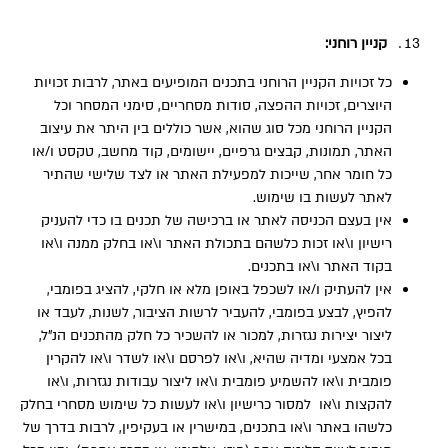
קניין רוחני:
כל זכויות הקניין הרוחני בתכנים המופיעים באתר, לרבות זכויות
היוצרים, זכויות ההפצה, סודות מסחריים, סימני המסחר וכל
הקניין הרוחני מכל סוג שהוא, אשר כוללים בין היתר את עיצוב
האתר, תמונות, קבצים גרפיים, יישומים, קוד מחשב, טקסט ו/או
כל חומר אחר, שייכות למפעילת האתר או לצד שלישי שהתיר
לאתר לעשות בו שימוש.
אין בעצם הכניסה לאתר או ברכישה של תכנים בו כדי להעניק
רישיון ו\או זכות כלשהם בתכולת האתר ו\או בחלק ממנה ו\או
בקוד האתר ו\או בתכנים.
אין להעתיק ו/או לשכפל באופן מלא או חלקי, להציג בפומבי,
להפיץ, לבצע בפומבי, להעביר לרשות הציבור, לשנות, לעבד או
ליצור יצירות נגזרות, למכור או להשכיר כל חלק מהתכנים הנ”ל,
בכל אמצעי ומדיה שהיא, ו\או לפרסם ו\או לשדר ו\או להקרין
פומבית ו\או להשמיע פומבית ו\או ליצור עבודות נגזרות, ו\או
להקצות ו\או למסור כרישיון ו\או לעשות כל שימוש מסחרי בחלק
כלשהו באתר ו\או בתכנים, במישרין או בעקיפין, לרבות בדרך של