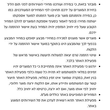
מובהר בזאת, כי במידה ועודכנו מחירי השירותים לפני תום הליך
בחירת המוצרים על ידכם תחויבו לפי המחירים המעודכנים. כמו
כן, במידה והזמנתם מוצר ובין מועד הזמנתו למועד אספקתו
ישתנה מחירו (כפוף לאמור בסעיף אספקת המוצרים להלן) המחיר
הקובע שעל פיו יחויב המזמין יהיה המחיר בעת אישור ההזמנה על
ידכם.
מוצרים אשר מוצגים למכירה במחירי מבצע יסופקו במחיר המבצע
בכפוף לכך שהמבצע הינו בתוקף במועד אישור ההזמנה על ידי
הלקוח.
שינוי הזמנה טרם יצאה למשלוח תיעשה באישור מראש של
מפעילת האתר בלבד.
יודגש כי מפעילת האתר אינה מתחייבת כי כל המוצרים יהיו
זמינים במלאי ולמשתמש לא תהיה כל טענה כלפי מפעילת האתר
בגין זאת, במקרה שמוצר אינו זמין במלאי, מפעילת האתר תיצור
קשר עם המשתמש ותיידע אותו, אם הלקוח ירצה מוצר חלופי,
יחויב לפי אותו מוצר, ואם לא ירצה, כרטיסו לא יחויב כלל.
המחירים המופיעים באתר כוללים מע”מ.
מפעילת האתר תהא רשאית לעדכן את סל השירותים המוצע
באתר.