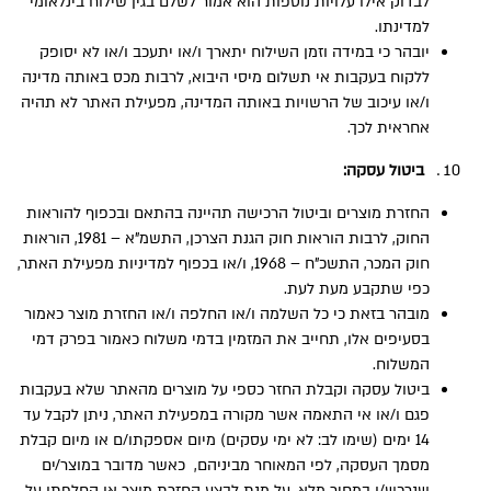
לבדוק אילו עלויות נוספות הוא אמור לשלם בגין שילוח בינלאומי
למדינתו.
יובהר כי במידה וזמן השילוח יתארך ו/או יתעכב ו/או לא יסופק
ללקוח בעקבות אי תשלום מיסי היבוא, לרבות מכס באותה מדינה
ו/או עיכוב של הרשויות באותה המדינה, מפעילת האתר לא תהיה
אחראית לכך.
ביטול עסקה:
החזרת מוצרים וביטול הרכישה תהיינה בהתאם ובכפוף להוראות
החוק, לרבות הוראות חוק הגנת הצרכן, התשמ”א – 1981, הוראות
חוק המכר, התשכ”ח – 1968, ו/או בכפוף למדיניות מפעילת האתר,
כפי שתקבע מעת לעת.
מובהר בזאת כי כל השלמה ו/או החלפה ו/או החזרת מוצר כאמור
בסעיפים אלו, תחייב את המזמין בדמי משלוח כאמור בפרק דמי
המשלוח.
ביטול עסקה וקבלת החזר כספי על מוצרים מהאתר שלא בעקבות
פגם ו/או אי התאמה אשר מקורה במפעילת האתר, ניתן לקבל עד
14 ימים (שימו לב: לא ימי עסקים) מיום אספקתו/ם או מיום קבלת
מסמך העסקה, לפי המאוחר מביניהם, כאשר מדובר במוצר/ים
שנרכש/ו במחיר מלא, על מנת לבצע החזרת מוצר או החלפתו על