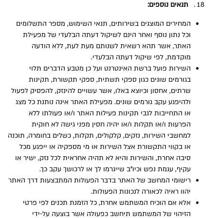
תנאים נוספים:
המחירים המוצגים בשירותים, תנאי השימוש, מספר התשלומים
וכל נתון נוסף ואחר הינם לשיקול דעתה הבלעדי של מפעילת
האתר, אשר תהא רשאית לשנותם מעת לעת, ללא הודעה
מוקדמת, לפי שיקול דעתה הבלעדי.
השירות פועל ברשת האינטרנט ועל כן מטבע הדברים תלוי
בגורמים שונים כגון ספקי תשתית, ספקי תקשורת, תקינות
שרתים, אחסון וכיוצא באלו, אשר עשויים להינזק, להפסיק לפעול
ולהיפגע עקב גורמים שונים. מפעילת האתר אינה נותנת כל מצג
או התחייבות לגבי תקינות פעילות האתר ו/או פעולתו ללא
הפרעות ו/או תקלות ו/או יהיה חסין מפני גישה לא חוקית
למחשבי השירות, נזקים, קלקולים, תקלות, כשלים בחומרה, תוכנה
או בקווי התקשורת אצל השירות או מי מספקיה או ייפגע מכל
סיבה אחרת, והשירות והיא לא תהיה אחראית לכל נזק, ישיר או
עקיף, עגמת נפש וכיו”ב שייגרמו לך או לרכושך עקב כך.
רישומי המחשב של האתר בדבר הפעולות המתבצעות דרך האתר
יהוו ראיה לכאורה לנכונות הפעולות.
אלא אם הוכיח המשתמש אחרת, כל הזמנת תכנים לפי פרטי
הזיהוי של המשתמש תיחשב כפעולה אשר בוצעה על-ידי