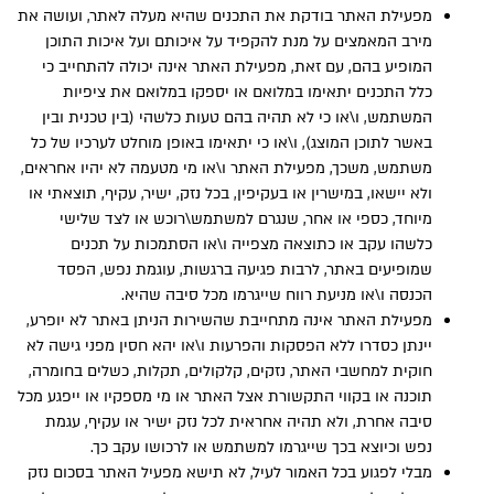
מפעילת האתר בודקת את התכנים שהיא מעלה לאתר, ועושה את
מירב המאמצים על מנת להקפיד על איכותם ועל איכות התוכן
המופיע בהם, עם זאת, מפעילת האתר אינה יכולה להתחייב כי
כלל התכנים יתאימו במלואם או יספקו במלואם את ציפיות
המשתמש, ו\או כי לא תהיה בהם טעות כלשהי (בין טכנית ובין
באשר לתוכן המוצג), ו\או כי יתאימו באופן מוחלט לערכיו של כל
משתמש, משכך, מפעילת האתר ו\או מי מטעמה לא יהיו אחראים,
ולא יישאו, במישרין או בעקיפין, בכל נזק, ישיר, עקיף, תוצאתי או
מיוחד, כספי או אחר, שנגרם למשתמש\רוכש או לצד שלישי
כלשהו עקב או כתוצאה מצפייה ו\או הסתמכות על תכנים
שמופיעים באתר, לרבות פגיעה ברגשות, עוגמת נפש, הפסד
הכנסה ו\או מניעת רווח שייגרמו מכל סיבה שהיא.
מפעילת האתר אינה מתחייבת שהשירות הניתן באתר לא יופרע,
יינתן כסדרו ללא הפסקות והפרעות ו\או יהא חסין מפני גישה לא
חוקית למחשבי האתר, נזקים, קלקולים, תקלות, כשלים בחומרה,
תוכנה או בקווי התקשורת אצל האתר או מי מספקיו או ייפגע מכל
סיבה אחרת, ולא תהיה אחראית לכל נזק ישיר או עקיף, עגמת
נפש וכיוצא בכך שייגרמו למשתמש או לרכושו עקב כך.
מבלי לפגוע בכל האמור לעיל, לא תישא מפעיל האתר בסכום נזק