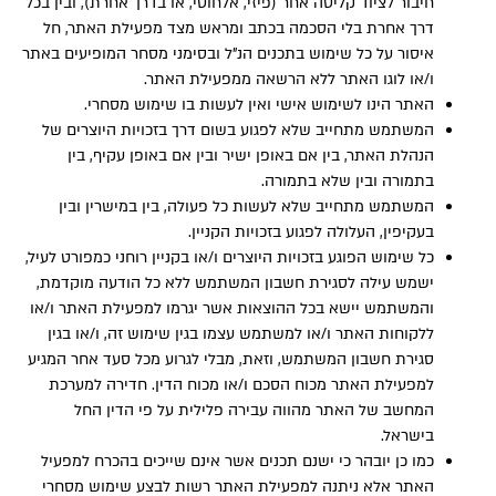
חיבור לציוד קליטה אחר (פיזי, אלחוטי, או בדרך אחרת), ובין בכל
דרך אחרת בלי הסכמה בכתב ומראש מצד מפעילת האתר, חל
איסור על כל שימוש בתכנים הנ”ל ובסימני מסחר המופיעים באתר
ו/או לוגו האתר ללא הרשאה ממפעילת האתר.
האתר הינו לשימוש אישי ואין לעשות בו שימוש מסחרי.
המשתמש מתחייב שלא לפגוע בשום דרך בזכויות היוצרים של
הנהלת האתר, בין אם באופן ישיר ובין אם באופן עקיף, בין
בתמורה ובין שלא בתמורה.
המשתמש מתחייב שלא לעשות כל פעולה, בין במישרין ובין
בעקיפין, העלולה לפגוע בזכויות הקניין.
כל שימוש הפוגע בזכויות היוצרים ו/או בקניין רוחני כמפורט לעיל,
ישמש עילה לסגירת חשבון המשתמש ללא כל הודעה מוקדמת,
והמשתמש יישא בכל ההוצאות אשר יגרמו למפעילת האתר ו/או
ללקוחות האתר ו/או למשתמש עצמו בגין שימוש זה, ו/או בגין
סגירת חשבון המשתמש, וזאת, מבלי לגרוע מכל סעד אחר המגיע
למפעילת האתר מכוח הסכם ו/או מכוח הדין. חדירה למערכת
המחשב של האתר מהווה עבירה פלילית על פי הדין החל
בישראל.
כמו כן יובהר כי ישנם תכנים אשר אינם שייכים בהכרח למפעיל
האתר אלא ניתנה למפעילת האתר רשות לבצע שימוש מסחרי