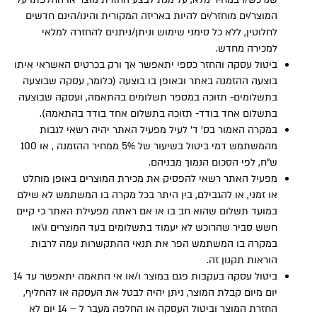
המוצר/ים מוחזר/ים להיות באריזה המקורית והינו/הינם חדשים
לחלוטין, ללא כל סימני שימוש וניתן/ניתנים להחזרה למלאי
למכירה מחדש.
ביטול עסקה והחזר כספי יתאפשר אך ורק בכרטיס האשראי איתו
בוצעה ההזמנה באתר ובאופן בו בוצעה (כלומר, עסקה שבוצעה
בתשלומים- תזוכה במספר תשלומים בהתאמה, ועסקה שבוצעה
בתשלום אחד בודד- תזוכה בתשלום אחד בודד בהתאמה).
במקרה האמור בס’ ד’ לעיל מפעיל האתר יהיה רשאי לגבות
מהמשתמש דמי ביטול בשיעור של 5% ממחיר ההזמנה , או 100
ש”ח, לפי הסכום הנמוך מבניהם.
מפעיל האתר רשאי להפסיק את מכירת המוצרים באופן מוחלט
או זמני, או להגבילם, בין היתר בכל מקרה בו המשתמש לא שילם
במועד תשלום שהוא חב בו או אם ראתה מפעילת האתר כי קיים
חשש סביר שהרוכש לא יעמוד בתשלומים בעד המוצרים ו\או
במקרה בו המשתמש הפר את תנאי ההתקשרות עמה לרבות
הוראות תקנון זה.
ביטול עסקה בעקבות פגם במוצר ו/או אי התאמה יתאפשר עד 14
יום מיום קבלת המוצר, ניתן יהיה לבטל את העסקה או להחליף,
החזרת המוצר וביטול העסקה או החלפה מעבר ל – 14 יום לא