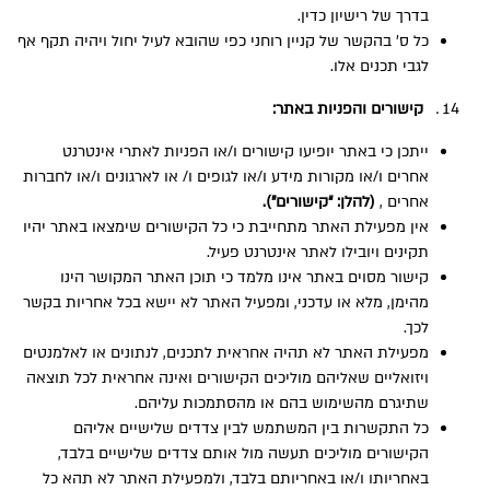
בדרך של רישיון כדין.
כל ס’ בהקשר של קניין רוחני כפי שהובא לעיל יחול ויהיה תקף אף
לגבי תכנים אלו.
קישורים והפניות באתר:
ייתכן כי באתר יופיעו קישורים ו/או הפניות לאתרי אינטרנט
אחרים ו/או מקורות מידע ו/או לגופים ו/ או לארגונים ו/או לחברות
אחרים ,
(להלן: “קישורים”).
אין מפעילת האתר מתחייבת כי כל הקישורים שימצאו באתר יהיו
תקינים ויובילו לאתר אינטרנט פעיל.
קישור מסוים באתר אינו מלמד כי תוכן האתר המקושר הינו
מהימן, מלא או עדכני, ומפעיל האתר לא יישא בכל אחריות בקשר
לכך.
מפעילת האתר לא תהיה אחראית לתכנים, לנתונים או לאלמנטים
ויזואליים שאליהם מוליכים הקישורים ואינה אחראית לכל תוצאה
שתיגרם מהשימוש בהם או מהסתמכות עליהם.
כל התקשרות בין המשתמש לבין צדדים שלישיים אליהם
הקישורים מוליכים תעשה מול אותם צדדים שלישיים בלבד,
באחריותו ו/או באחריותם בלבד, ולמפעילת האתר לא תהא כל