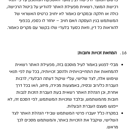
רכישת המוצר, רשאית מפעילת האתר להודיע על ביטול הרכישה,
כולה או חלקה ובמקרים כאמור לא יחויב כרטיס האשראי של
המשתמש בגין העסקה ו/אם חויב – יוחזר לו כספו, בכפוף
להוראות כל דין, וזאת כסעד בלעדי שלו בקשר עם מקרים כאמור.
המחאת זכויות וחובות:
מבלי לפגוע באמור לעיל מוסכם בזה, מפעילת האתר רשאית
להמחאות את התחייבויותיה ולהסב זכויותיה, בכל עת לפי תנאי
שימוש אלה, לצד שלישי, עפ”י שיקול דעתה הבלעדי, לרבות
העברת כל/רוב נכסיה, באמצעות מכירה, מיזוג, ו/או בכל דרך
אחרת, וכן הנהלת האתר רשאית בעת העברת הזכות לגבות
חובות מהמשתמש, ובלבד שזכויות המשתמש, לפי הסכם זה, לא
ייפגעו מעצם העברת הבעלות.
במקרה כנ”ל יועברו פרטי המשתמש שבידי הנהלת האתר לצד
השלישי, שיקבל את הזכויות באתר, והמשתמש מסכים לכך
מראש.