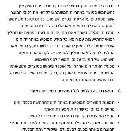
יודגש כי במידה והנך רגיש לאחד מן המרכיבים במוצר, אין
להשתמש במוצר, באחריות המשתמש לקרוא את רכיבי המוצר
אשר מפורטים על אריזתו בטרם השימוש, כך גם ינהג המשתמש
בנוגע לכל הגבלה רפואית ו/או אלרגיה לרכיבים מסוימים.
התכנים והמידע באתר אינם מהווים חוות דעת רפואית או תחליף
רפואי להתייעצות עם רופא, כל מידע המופיע באתר זה הינו
אינפורמטיבי בלבד ואין לראות בו בדרך כלשהי יעוץ רפואי ו/או
המלצה לטיפול ו/או תחליף לטיפול. יש לקרוא את הוראות
השימוש של המוצר על גבי המוצר לפני השימוש .
מפעיל האתר אינו אחראי על אופן השימוש במוצרים ותוצאותיו,
המשתמש יהיה אחראי באופן בלעדי לשימוש במוצר הנרכש על
ידו באמצעות האתר ותוצאותיו.
תנאי רכישה כלליים לכל המוצרים הנמכרים באתר:
תמונות המוצרים המופיעות באתר הינן להמחשה בלבד ואינן
מחייבות באופן כלשהו את מפעילת האתר.
מחירי המוצרים הקובעים הינם רשומים ליד כל מוצר.
מובהר בזאת, כי מפעילת האתר, תהא רשאית לעדכן את מחירי
המוצרים באתר מפעם לפעם ולפי שיקול דעתה הבלעדי.