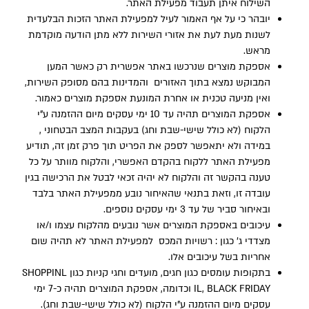
השילוח איתן תעבוד מפעילת האתר.
יובהר כי על אף האמור לעיל למפעילת האתר הזכות הבלעדית
לשנות מעת לעת את אזורי השירות ללא מתן הודעה מוקדמת
מראש.
אספקת מוצרים שנרכשו באתר אפשרית רק כאשר המען
המבוקש נמצא בתוך האזורים והמדינות בהם מסופק השירות,
ואין מניעה טכנית או אחרת המונעת אספקת מוצרים כאמור.
אספקת המוצרים תהיה עד 10 ימי עסקים מיום ההזמנה ע”י
הלקוח (לא כולל שישי-שבת וחג) בעקבות המצב הבטחוני ,
במידה ולא יתאפשר לספק את הפריט תוך פרק זמן זה, תודיע
מפעילת האתר ללקוח בהקדם האפשרי, והלקוח מוותר על כל
טענה בהקשר זה והלקוח לא יהיה זכאי לבטל את הרכישה בגין
עובדה זו, וזאת בתנאי שהאיחור נובע ממפעילת האתר בלבד
ובאיחור סביר של עד 3 ימי עסקים נוספים.
עיכובים באספקת המוצרים אשר נובעים מהלקוח עצמו ו/או
מצדדי ג’ כגון : רשויות המכס למפעילת האתר לא תהיה שום
אחריות בשל עיכובים אלו.
בתקופות עומסים כגון חגים, מועדים וחגי קניות כגון SHOPPINL
IL, BLACK FRIDAY וכדומה, אספקת המוצרים תהיה כ-7 ימי
עסקים מיום ההזמנה ע”י הלקוח (לא כולל שישי-שבת וחג).