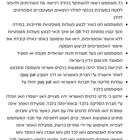
כל משתמש רשאי להשתתף בהליך רכישה של השירותים ולהפוך
ללקוח במערכת בכפוף למילוי התנאים המצטברים המפורטים
להלן:
המשתמש הנו כשיר לבצע פעולות משפטיות מחייבות. במידה
והנך קטין (מתחת לגיל 18) או אינך זכאי לבצע פעולות משפטיות
ללא אישור אפוטרופוס, יראו את שימושך באתר כאילו קיבלת את
אישור האפוטרופוס לביצוע העסקה.
המשתמש הנו בעל תעודת זהות ישראלית תקפה או תאגיד
המאוגד והרשום כדין בישראל.
הרכישה באתר הינה באמצעות כרטיס אשראי והעסקה תתבצע
לאחר אישורה ע”י חברת האשראי או דרך חשבון pay pal/
עמלות סליקה של חברות האשראי ו/או pay pal יחולו על
המשתמש בלבד.
יודגש כי פרטי כרטיס האשראי יהיו מצויים ו/או יישמרו ו/או ינוהלו
ע”י חברת הסליקה בלבד ובאחריותה בלבד, מפעילת האתר אינה
שומרת ו/או מנהלת פרטים אלו עם זאת, כאשר מידע ותכנים
מוזנים באמצעות האתר, קיים חשש לחשיפה של תכני המשתמש
לצפייה ולשימוש על-ידי אחרים ברשת, מפעילת האתר אינה
אחראית לאבטחתם ו\או לכל נזק ו\או אובדן ו\או הפסד ו\או
הוצאה שייגרמו למשתמש ו\או לצד שלישי כלשהו כתוצאה מכך