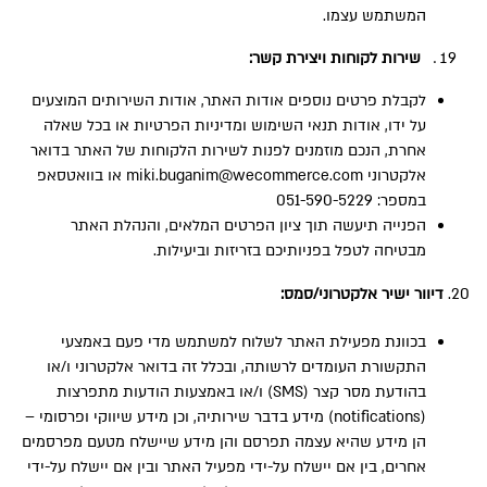
המשתמש עצמו.
שירות לקוחות ויצירת קשר:
לקבלת פרטים נוספים אודות האתר, אודות השירותים המוצעים
על ידו, אודות תנאי השימוש ומדיניות הפרטיות או בכל שאלה
אחרת, הנכם מוזמנים לפנות לשירות הלקוחות של האתר בדואר
אלקטרוני miki.buganim@wecommerce.com או בוואטסאפ
במספר: 051-590-5229
הפנייה תיעשה תוך ציון הפרטים המלאים, והנהלת האתר
מבטיחה לטפל בפניותיכם בזריזות וביעילות.
20.
דיוור ישיר אלקטרוני/סמס:
בכוונת מפעילת האתר לשלוח למשתמש מדי פעם באמצעי
התקשורת העומדים לרשותה, ובכלל זה בדואר אלקטרוני ו/או
בהודעת מסר קצר (SMS) ו/או באמצעות הודעות מתפרצות
(notifications) מידע בדבר שירותיה, וכן מידע שיווקי ופרסומי –
הן מידע שהיא עצמה תפרסם והן מידע שיישלח מטעם מפרסמים
אחרים, בין אם יישלח על-ידי מפעיל האתר ובין אם יישלח על-ידי