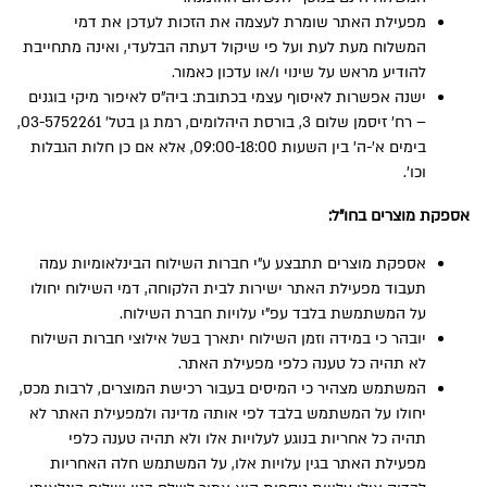
מפעילת האתר שומרת לעצמה את הזכות לעדכן את דמי
המשלוח מעת לעת ועל פי שיקול דעתה הבלעדי, ואינה מתחייבת
להודיע מראש על שינוי ו/או עדכון כאמור.
ישנה אפשרות לאיסוף עצמי בכתובת: ביה”ס לאיפור מיקי בוגנים
– רח’ זיסמן שלום 3, בורסת היהלומים, רמת גן בטל’ 03-5752261,
בימים א’-ה’ בין השעות 09:00-18:00, אלא אם כן חלות הגבלות
וכו’.
אספקת מוצרים בחו”ל:
אספקת מוצרים תתבצע ע”י חברות השילוח הבינלאומיות עמה
תעבוד מפעילת האתר ישירות לבית הלקוחה, דמי השילוח יחולו
על המשתמשת בלבד עפ”י עלויות חברת השילוח.
יובהר כי במידה וזמן השילוח יתארך בשל אילוצי חברות השילוח
לא תהיה כל טענה כלפי מפעילת האתר.
המשתמש מצהיר כי המיסים בעבור רכישת המוצרים, לרבות מכס,
יחולו על המשתמש בלבד לפי אותה מדינה ולמפעילת האתר לא
תהיה כל אחריות בנוגע לעלויות אלו ולא תהיה טענה כלפי
מפעילת האתר בגין עלויות אלו, על המשתמש חלה האחריות