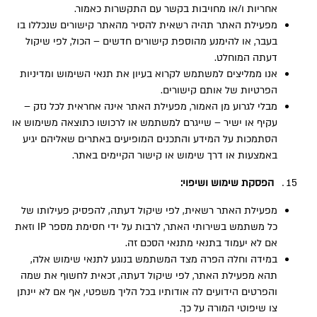
אחריות ו/או מחויבות בקשר עם התקשרות כאמור.
מפעילת האתר תהיה רשאית להסיר מהאתר קישורים שנכללו בו
בעבר, או להימנע מהוספת קישורים חדשים – הכול, לפי שיקול
דעתה המוחלט.
אנו ממליצים למשתמש לקרוא בעיון את תנאי השימוש ומדיניות
הפרטיות של אותם קישורים.
מבלי לגרוע מן האמור, מפעילת האתר אינה אחראית לכל נזק –
עקיף או ישיר – שייגרם למשתמש או לרכושו כתוצאה משימוש או
הסתמכות על המידע והתכנים המופיעים באתרים שאליהם יגיע
באמצעות או דרך שימוש או קישור הקיימים באתר.
הפסקת שימוש ושיפוי:
מפעילת האתר רשאית, לפי שיקול דעתה, להפסיק פעילותו של
כל משתמש בשירותי האתר, לרבות על ידי חסימת מספר IP וזאת
אם לא יעמוד בתנאי מתנאי הסכם זה.
במידה וחלה הפרה מצד המשתמש בנוגע לתנאי שימוש אלה,
תהא מפעילת האתר, לפי שיקול דעתה, זכאית לחשוף את שמה
והפרטים הידועים לה אודותיו בכל הליך משפטי, אף אם לא יינתן
צו שיפוטי המורה על כך.