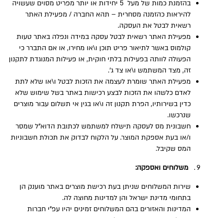
בהזמנת כמות של מעל 5 יחידות או יותר מפריט מסוים שעשויה
להיראות כהזמנה מסחרית – תהא החברה / מפעילת האתר
רשאית לבטל את העסקה.
מפעילת האתר רשאית לבטל עסקה במידה ונפלה באתר טעות
קולמוס באשר לתיאור פריט תוכן ו\או מחירו, או אם התברר כי
הפעולה לוותה בפעילות בלתי חוקית, או פעילות המנוגדת לתקנון
זה, מצד המשתמש ו\או צד ג’.
מפעילת האתר שומרת לעצמה את הזכות לבטל ו\או שלא לתת
לאדם כלשהו את הזכות לבצע רכישות באתר בשל שימוש שלא
כדין בשירותיו, הפרת תקנון זה ו\או בגין אי תשלום עבור מוצרים
שנרכשו.
חשבונית מס לעסקה תישלח למשתמש לכתובת הדוא”ל שמסר
ו/או בעת אספקת המוצר. על הלקוח לבדוק את תכולת חשבוניות
המס שקיבל.
משלוחים ואספקה:
שירות המשלוחים שניתן בעת רכישת מוצרים באתר מוענק הן
בתחומי מדינת ישראל והן למדינות מחוצה לה.
המדינות והאזורים בהם המשלוחים זמינים יהיו עפ”י חברות