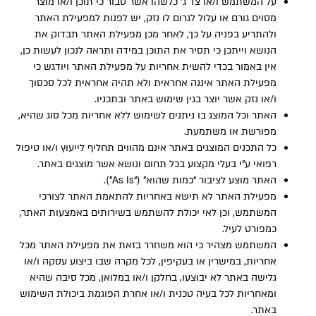
על המשתמש ו/או צד ג’ כלשהו אשר סבור כי תוכן ו/או מוצר
מסוים גורם או עלול לגרום לו נזק, יש לפנות למפעילת האתר
ולהתריע בפניה על כך, לאחר מכן מפעילת האתר תבדוק את
הנושא וייתכן כי תסיר את התוכן במידה ותראה לנכון לעשות כן,
אין באמור בכדי להשית אחריות על מפעילת האתר ויודגש כי
מפעילת האתר איננה אחראית ולא תהיה אחראית לכל סכסוך
ו/או נזק אשר יוצר בגין שימוש באתר ובתכניו.
האתר וכל המוצג בו ניתנים לשימוש ללא אחריות מכל סוג שהיא,
מפורשת או משתמעת.
כל התכנים המוצגים באתר אינם מהווים תחליף לייעוץ ו/או טיפול
רפואי ע”י בעלי מקצוע בכל תחום ונושא אשר מוצגים באתר.
האתר מוצע לציבור “כמות שהוא” (“As Is”).
מפעילת האתר לא תישא באחריות להתאמת האתר לצורכי
המשתמש, וכן לאי יכולת להשתמש בשירותים באמצעות האתר,
כמפורט לעיל.
המשתמש מצהיר כי הוא משחרר בזאת את מפעילת האתר מכל
אחריות, במישרין או בעקיפין, לכל מקרה שבו ביצוע עסקה ו/או
גלישה באתר לא יבוצעו, בחלקן ו/או במלואן, מכל סיבה שהיא
ומאחריות לכל בעיה טכנית ו/או אחרת הפוגמת ביכולת השימוש
באתר.