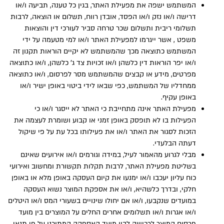
המשתמש ישפה את מפעילת האתר, בגין כל טענה, תביעה ו/או
דרישה ו/או נזק ו/או הפסד, אובדן רווח, תשלום או הוצאה, לרבות
תשלומי ריבית ותשלום שכר טרחה סביר לעורכי דין והוצאות
משפט , אשר ייגרמו למפעילת האתר ו/או למי מטעמה על ידי
המשתמש כתוצאה מכך שהמשתמש לא יקיים הוראות תקנון זה
ו/או יפר הוראות דין כלשהן ו/או זכויות צד ג’ כלשהן, ו/או כתוצאה
מפרטים, מידע או קבצים שהמשתמש מסר לפרסום, ו/או כתוצאה
ממחדליו של המשתמש, כפי שבאו לידי ביטוי באופן ישיר ו/או
באופן עקיף.
מפעילת האתר אינה מתחייבת כי האתר לא ייסגר ו/או כי
הפעילות בו לא תופסק באופן זמני או קבוע ושומרת לעצמה את
הזכות לסגור את האתר ו/או את פעילותו בכל עת על פי שיקול
דעתה הבלעדי.
מבלי לגרוע מהאמור לעיל, במידה וגורמים ו/או אירועים שאינם
בשליטת מפעילת האתר, לרבות תקלות תקשורת ומחשוב ואירועי
כוח עליון יעכבו ו/או ימנעו את קיום העסקה באופן מלא או באופן
חלקי, ובדרך כלשהיא, ו/או את אספקת המוצר נשוא העסקה
במועדים שנקבעו, ו/או אם יחולו שינויים בשעורי המס ו/או היטלים
ו/או אגרות ו/או תשלומים אחרים החלים על המוצרים בין מועד
פרסום המוצר לרכישה לבין מועד האספקה המתוכנן על פי תנאי