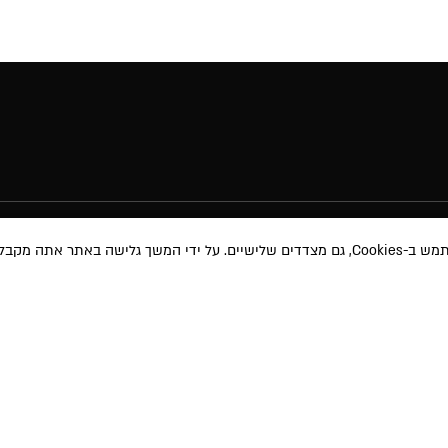
באתר אתה מקבל את
מוצרי איפור
תקנון האת
טיפוח השיער
תקנון מבצע
טיפוח והגנה
משלוחים ו
 ועדכונים שונים
אודות
ביטול עסק
ימוש
ו-
למדיניות
ע שאמסור יוזן למאגר
בית הספר
מדיניות פרט
 באמצעות הודעה
MAKEUP PRO
תוכנית שות