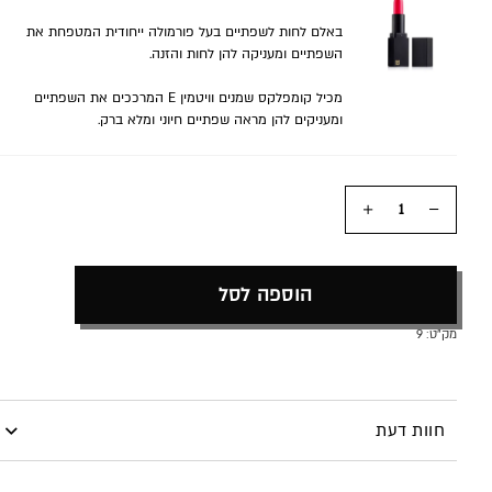
באלם לחות לשפתיים בעל פורמולה ייחודית המטפחת את
השפתיים ומעניקה להן לחות והזנה.
מכיל קומפלקס שמנים וויטמין E המרככים את השפתיים
ומעניקים להן מראה שפתיים חיוני ומלא ברק.
כמות
הוספה לסל
מק"ט:
9
חוות דעת
היה הראשון לכתוב סקירה “מארז משולב- איפור ושיער”