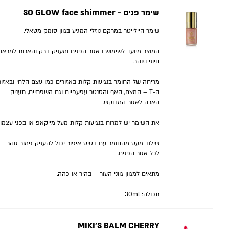
שימר פנים - SO GLOW face shimmer
שימר היילייטר במרקם נוזלי המגיע בגוון סומק מטאלי.
המוצר מיועד לשימוש באזור הפנים ומעניק ברק והארות למראה
חיוני וזוהר.
מריחה של החומר בנגיעות קלות באזורים כמו עצם הלחי ובאזור
ה-T – המצח, האף והסנטר עפעפיים וגם השפתיים, תעניק
הארה לאזור המבוקש.
את השימר יש למרוח בנגיעות קלות מעל מייקאפ או בפני עצמו.
שילוב מעט מהחומר עם בסיס איפור יכול להעניק גימור זוהר
לכל אזור הפנים.
מתאים למגוון גווני העור – בהיר או כהה.
תכולה: 30ml
MIKI'S BALM CHERRY