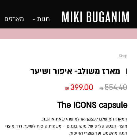
חנות
מארזים
Shop
מארז משולב- איפור ושיער
המחיר
המחיר
399.00
554.40
₪
₪
המקורי
הנוכחי
The ICONS capsule
היה:
הוא:
המארז המושלם לעצמך או למישהי שאת אוהבת.
₪399.00.
₪554.40.
מוצרי הבסט סלרס של מיקי בוגנים – משגרת טיפוח לשיער, דרך מוצרי
הגנה מהשמש ועד מוצרי האיפור,