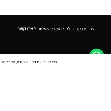
צריכים עזרה לגבי מוצרי האיפור ?
צרו קשר
הרשמה לניוזלטר
כדי לשפר את החוויה שלכם, האתר משתמש ב-Cookies, גם מצדדים שלישיים. על ידי המשך גלישה 
במסירת הפרטים שלעיל, אני מאשר/ת לשלוח לי הטבות, חומרים פרסומיים
באמצעי מדיה שונים לרבות באמצעות sms ודוא״ל. הנני מאשר את
לתנאי הש
הפרטיות
ועיבוד המידע באתר ומדיניות הפרטיות. ידוע לי והנני מסכימ/ה כי המיד
המידע של החברה. ידוע לי שהנני רשאי/ת בכל עת לבטל את הסכמתי כאמור