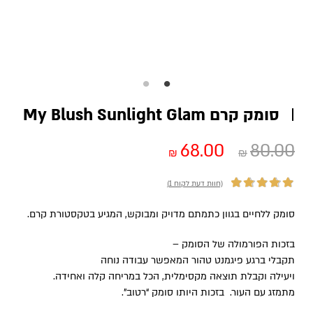
סומק קרם My Blush Sunlight Glam
68.00
80.00
₪
₪
(חוות דעת לקוח
1
)
סומק ללחיים בגוון כתמתם מדויק ומבוקש, המגיע בטקסטורת קרם.
בזכות הפורמולה של הסומק –
1
מדורג
5.00
תקבלי ברגע פיגמנט טהור המאפשר עבודה נוחה
מתוך 5 מבוסס
ויעילה וקבלת תוצאה מקסימלית, הכל במריחה קלה ואחידה.
על
דירוגים של
מתמזג עם העור. בזכות היותו סומק “רטוב”.
לקוחות