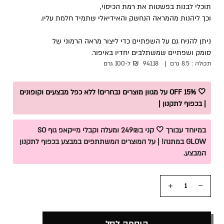
תוכלי לבנות בפשטות את רמת הכיסוי,
וכך ליהנות מהמראה הנחשק והאידיאלי שתמיד חלמת עליו.
ניתן להניח גם על השפתיים כדי ליצור מראה הרמוני של
סומק ושפתיים שמשתלבים יחדיו באיפור.
₪
תכולה :
8.5 גרם
|
941.18
ל-100
גרם
🤍 15% OFF על מגוון מוצרים נבחרים! ללא כפל מבצעים וקופונים
| בכפוף לתקנון |
במיוחד עבורך 🤍 קני ב249₪ ומעלה וקבלי מייקאפ גוף SO
GLOW במתנה! | על המוצרים המשתתפים במבצע בכפוף לתקנון
המבצע.
כמות