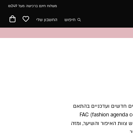
משלוח חינם ברכישה מעל ₪249
חיפוש
החשבון שלי
ימוש במוצרים חדשים ועדכניים בהתאם
בוע האופנה היה בסימן ובאג’נדה חדשה – FAC (fashion agenda community)
 צוות האיפור והשיער, ומזה
ר.