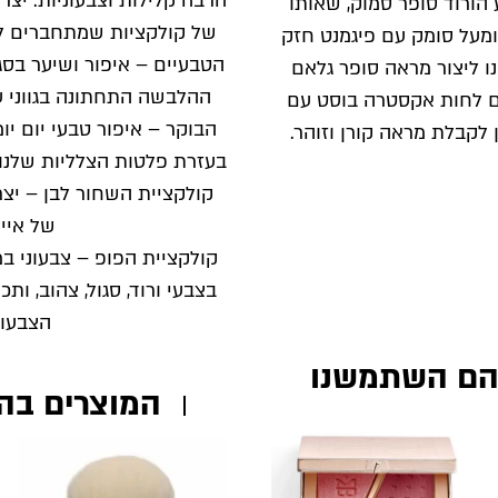
הורוד סופר סמוק, שאותו
של קולקציות שמתחברים לכ
ומעל סומק עם פיגמנט חזק
הטבעיים – איפור ושיער בסג
בנוסף רצינו ליצור מראה סופר גלאם
ההלבשה התחתונה בגווני עו
ם לחות אקסטרה בוסט עם
הבוקר – איפור טבעי יום יומ
לקבלת מראה קורן וזוהר.
בעזרת פלטות הצלליות שלנו.
קולקציית השחור לבן – יצרנ
של אייל
קולקציית הפופ – צבעוני במ
בצבעי ורוד, סגול, צהוב, 
הצבעונ
הם השתמשנו
המוצרים בה
אזל מהמלאי
אזל מהמלאי