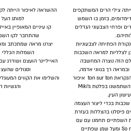
תה צילי הרים המשתקפים
דימדומים, בזמן בו השמש
למותג העל ו
ים ופרחי הצבעוני הגדלים
קו עיניים המאופיין באייל
ותיהם.
שהתחבר לקו השמל
נקודת הפתיחה לצבעוניות
יצרנו מראה שמתכתב ומש
בן לצלליות למראה השכבות
השמלות הכללי ש
ולם הזה נוצרה המחשבה
האייליינר הועצם ושודרג ע
ובמראה רך בגווני אדמה,
וסגולים שהעצי
ולהשתמש בשיטת איפור הנקראת ton sur ton איפור
והשלימו את הקווים המעוגלים
בצבע אחד על כל גווניו. השתמשנו בפלטת Miki’s
והנשיות ה
Maxim בכמה שכבות בכדי ליצור העצמה
ים פיסלנו בהצללות בעזרת
ר בגוון SAHARA. את השפתיים תחמנו עם עם
עיפרון בגוון So rosewood ומעל שמן שפתיים