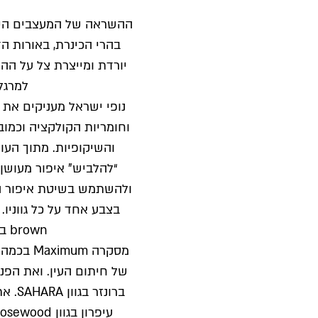
ההשראה של המעצבים היי
בהרי הכינרת, באורות ה
יורדת ומייצרת צל על ההר
למרגל
נופי ישראל מעניקים את 
וחומריות הקולקציה וכמו
והשיקופיות. מתוך הע
“להלביש” איפור מעושן 
brown בעישון העין,
מסקרה um
של חיתום העין. ואת הפנ
ברונז