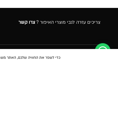
צריכים עזרה לגבי מוצרי האיפור ?
צרו קשר
הרשמה לניוזלטר
כדי לשפר את החוויה שלכם, האתר משתמש ב-Cookies, גם מצדדים שלישיים. על ידי המשך גלישה 
במסירת הפרטים שלעיל, אני מאשר/ת לשלוח לי הטבות, חומרים פרסומיים
באמצעי מדיה שונים לרבות באמצעות sms ודוא״ל. הנני מאשר את
לתנאי הש
הפרטיות
ועיבוד המידע באתר ומדיניות הפרטיות. ידוע לי והנני מסכימ/ה כי המיד
המידע של החברה. ידוע לי שהנני רשאי/ת בכל עת לבטל את הסכמתי כאמור
כתובה לחברה shop@mikibuganim.com