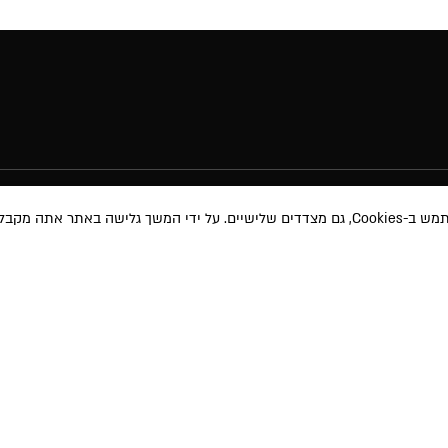
באתר אתה מקבל את
מוצרי איפור
תקנון האת
טיפוח השיער
תקנון מבצע
טיפוח והגנה
משלוחים ו
 ועדכונים שונים
אודות
ביטול עסק
ימוש
ו-
למדיניות
ע שאמסור יוזן למאגר
בית הספר
מדיניות פרט
 באמצעות הודעה
MAKEUP PRO
תוכנית שות