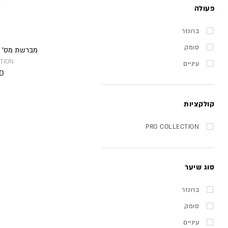
פעולה
ברונזר
סומק
מברשת מס’ 107 – להנחת צללית
TION
עיניים
00
קולקציות
PRO COLLECTION
סוג שיער
ברונזר
סומק
עיניים