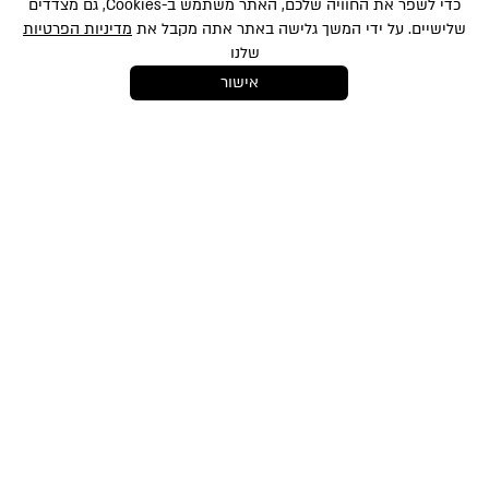
כדי לשפר את החוויה שלכם, האתר משתמש ב-Cookies, גם מצדדים
שלישיים. על ידי המשך גלישה באתר אתה מקבל את
מדיניות הפרטיות
שלנו
אישור
במסירת הפרטים שלעיל, אני מאשר/ת לשלוח לי הטבות, חומרים פרסומיים
ועדכונים שונים באמצעי מדיה שונים לרבות באמצעות sms ודוא״ל. הנני מאשר את
סינון
לתנאי השימוש
ו-
למדיניות הפרטיות
ועיבוד המידע באתר ומדיניות הפרטיות. ידוע לי
והנני מסכימ/ה כי המידע שאמסור יוזן למאגר המידע של החברה. ידוע לי שהנני רשאי/ת
סוג מוצר
בכל עת לבטל את הסכמתי כאמור באמצעות הודעה כתובה לחברה
shop@mikibuganim.com
מברשת
סדרת מוצרים
PRO COLLECTION
מוצרי איפור
פעולה
טיפוח השיער
טיפוח והגנה
הצללה
קולקציות
אודות
תקנון האתר