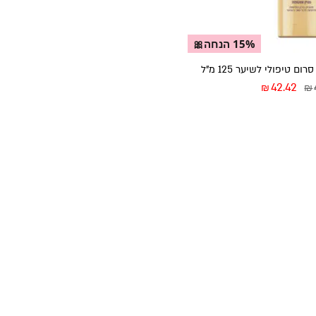
15% הנחה🎀
42.42
₪
₪