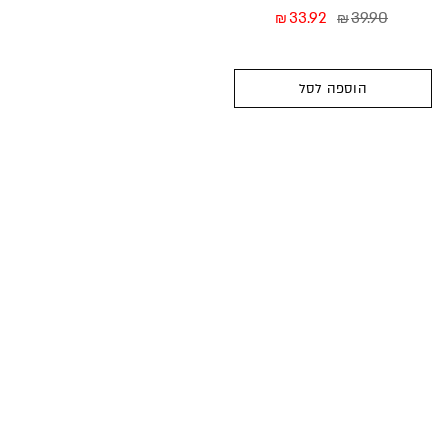
33.92
39.90
₪
₪
הוספה לסל