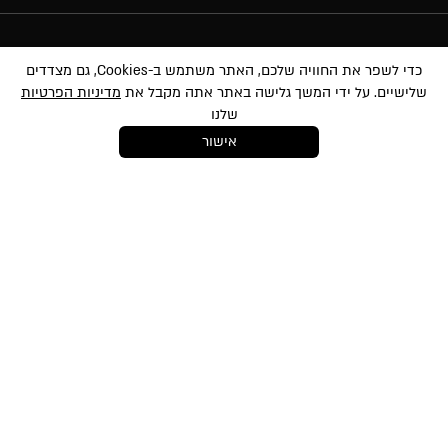
הרשמה לניוזלטר
כדי לשפר את החוויה שלכם, האתר משתמש ב-Cookies, גם מצדדים
שלישיים. על ידי המשך גלישה באתר אתה מקבל את
מדיניות הפרטיות
שלנו
אישור
במסירת הפרטים שלעיל, אני מאשר/ת לשלוח לי הטבות, חומרים פרסומיים
ועדכונים שונים באמצעי מדיה שונים לרבות באמצעות sms ודוא״ל. הנני מאשר את
סינון
לתנאי השימוש
ו-
למדיניות הפרטיות
ועיבוד המידע באתר ומדיניות הפרטיות. ידוע לי
והנני מסכימ/ה כי המידע שאמסור יוזן למאגר המידע של החברה. ידוע לי שהנני רשאי/ת
בכל עת לבטל את הסכמתי כאמור באמצעות הודעה כתובה לחברה
shop@mikibuganim.com
מוצרי איפור
טיפוח השיער