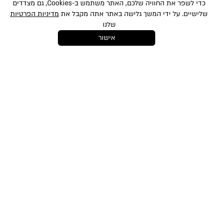
כדי לשפר את החוויה שלכם, האתר משתמש ב-Cookies, גם מצדדים
שלישיים. על ידי המשך גלישה באתר אתה מקבל את
מדיניות הפרטיות
שלנו
אישור
במסירת הפרטים שלעיל, אני מאשר/ת לשלוח לי הטבות, חומרים פרסומיים
ועדכונים שונים באמצעי מדיה שונים לרבות באמצעות sms ודוא״ל. הנני מאשר את
סינון
לתנאי השימוש
ו-
למדיניות הפרטיות
ועיבוד המידע באתר ומדיניות הפרטיות. ידוע לי
והנני מסכימ/ה כי המידע שאמסור יוזן למאגר המידע של החברה. ידוע לי שהנני רשאי/ת
בכל עת לבטל את הסכמתי כאמור באמצעות הודעה כתובה לחברה
shop@mikibuganim.com
מוצרי איפור
טיפוח השיער
טיפוח והגנה
אודות
תקנון האתר