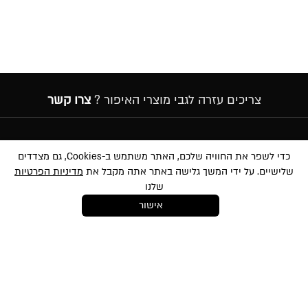
צריכים עזרה לגבי מוצרי האיפור ?
צרו קשר
הרשמה לניוזלטר
כדי לשפר את החוויה שלכם, האתר משתמש ב-Cookies, גם מצדדים
שלישיים. על ידי המשך גלישה באתר אתה מקבל את
מדיניות הפרטיות
שלנו
אישור
במסירת הפרטים שלעיל, אני מאשר/ת לשלוח לי הטבות, חומרים פרסומיים
ועדכונים שונים באמצעי מדיה שונים לרבות באמצעות sms ודוא״ל. הנני מאשר את
סינון
לתנאי השימוש
ו-
למדיניות הפרטיות
ועיבוד המידע באתר ומדיניות הפרטיות. ידוע לי
והנני מסכימ/ה כי המידע שאמסור יוזן למאגר המידע של החברה. ידוע לי שהנני רשאי/ת
בכל עת לבטל את הסכמתי כאמור באמצעות הודעה כתובה לחברה