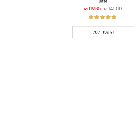
Base
119.85
141.00
₪
₪
הוספה לסל
דורג
5.00
מתוך
5