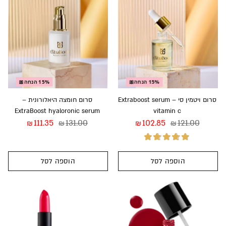
5
15% הנחה🎀
15% הנחה🎀
סרום ויטמין סי – Extraboost serum
סרום חומצה היאלורונית –
ExtraBoost hyaloronic serum
vitamin c
111.35
131.00
102.85
121.00
₪
₪
₪
₪
הוספה לסל
הוספה לסל
דורג
5.00
מתוך
5