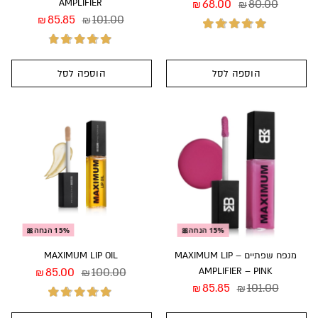
AMPLIFIER
68.00
80.00
₪
₪
85.85
101.00
₪
₪
הוספה לסל
הוספה לסל
דורג
5.00
מתוך
דורג
4.81
מתוך
5
5
15% הנחה🎀
15% הנחה🎀
מנפח שפתיים – MAXIMUM LIP
MAXIMUM LIP OIL
85.00
100.00
AMPLIFIER – PINK
₪
₪
85.85
101.00
₪
₪