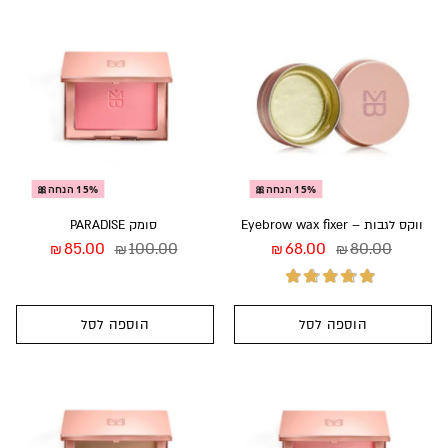
15% הנחה🎀
15% הנחה🎀
ווקס לגבות – Eyebrow wax fixer
סומק PARADISE
85.00
100.00
68.00
80.00
₪
₪
₪
₪
הוספה לסל
הוספה לסל
דורג
5.00
מתוך
5