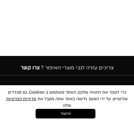
צריכים עזרה לגבי מוצרי האיפור ?
צרו קשר
הרשמה לניוזלטר
כדי לשפר את החוויה שלכם, האתר משתמש ב-Cookies, גם מצדדים
שלישיים. על ידי המשך גלישה באתר אתה מקבל את
מדיניות הפרטיות
שלנו
אישור
במסירת הפרטים שלעיל, אני מאשר/ת לשלוח לי הטבות, חומרים פרסומיים
ועדכונים שונים באמצעי מדיה שונים לרבות באמצעות sms ודוא״ל. הנני מאשר את