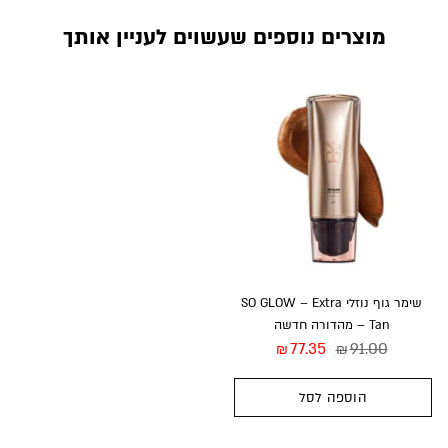
מוצרים נוספים שעשוים לעניין אותך
המברשת מגיעה בנרתיק מהודר.
סוג שיער המברשת:
סינתטי
שימר גוף נוזלי SO GLOW – Extra
Tan – מהדורה חדשה
77.35
91.00
₪
₪
הוספה לסל