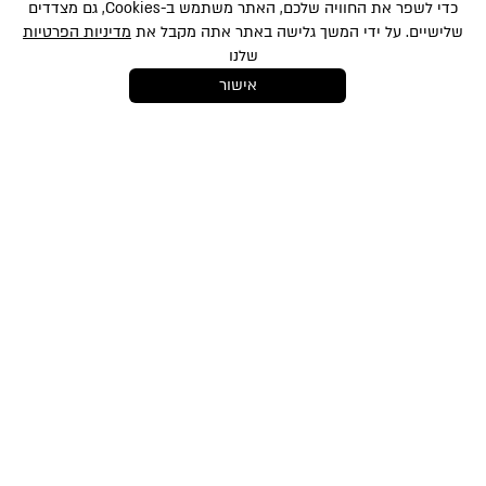
כדי לשפר את החוויה שלכם, האתר משתמש ב-Cookies, גם מצדדים
שלישיים. על ידי המשך גלישה באתר אתה מקבל את
מדיניות הפרטיות
שלנו
אישור
במסירת הפרטים שלעיל, אני מאשר/ת לשלוח לי הטבות, חומרים פרסומיים
ועדכונים שונים באמצעי מדיה שונים לרבות באמצעות sms ודוא״ל. הנני מאשר את
לתנאי השימוש
ו-
למדיניות הפרטיות
ועיבוד המידע באתר ומדיניות הפרטיות. ידוע לי
והנני מסכימ/ה כי המידע שאמסור יוזן למאגר המידע של החברה. ידוע לי שהנני רשאי/ת
בכל עת לבטל את הסכמתי כאמור באמצעות הודעה כתובה לחברה
shop@mikibuganim.com
מוצרי איפור
טיפוח השיער
טיפוח והגנה
אודות
תקנון האתר