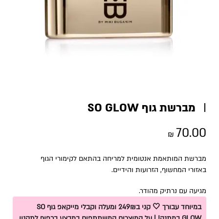
מברשת גוף SO GLOW
70.00
₪
מברשת המותאמת אנטומית למריחה בהתאם לקימורי הגוף
באזורי המחשוף, הזרועות והידיים.
מגיעה עם נרתיק מהודר.
במיוחד עבורך 🤍 קני ב249₪ ומעלה וקבלי מייקאפ גוף SO
GLOW במתנה! | על המוצרים המשתתפים במבצע בכפוף לתקנון