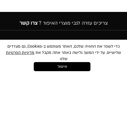
צריכים עזרה לגבי מוצרי האיפור ?
צרו קשר
הרשמה לניוזלטר
כדי לשפר את החוויה שלכם, האתר משתמש ב-Cookies, גם מצדדים
שלישיים. על ידי המשך גלישה באתר אתה מקבל את
מדיניות הפרטיות
שלנו
אישור
במסירת הפרטים שלעיל, אני מאשר/ת לשלוח לי הטבות, חומרים פרסומיים
ועדכונים שונים באמצעי מדיה שונים לרבות באמצעות sms ודוא״ל. הנני מאשר את
לתנאי השימוש
ו-
למדיניות הפרטיות
ועיבוד המידע באתר ומדיניות הפרטיות. ידוע לי
והנני מסכימ/ה כי המידע שאמסור יוזן למאגר המידע של החברה. ידוע לי שהנני רשאי/ת
בכל עת לבטל את הסכמתי כאמור באמצעות הודעה כתובה לחברה
shop@mikibuganim.com