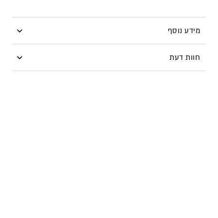
מידע נוסף
מברשת מס’ 202 – מתוך ליין מברשות היוקרה של MIKI
חוות דעת
BUGANIM
מברשת גדולה, מצוינת להנחת צללית על גלגל העין.
היה הראשון לכתוב סקירה “מברשת מס’ 202 – הנחת צללית”
עליך
להתחבר
כדי לפרסם ביקורת.