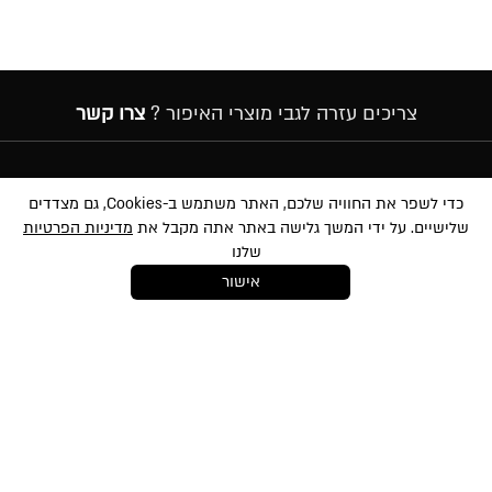
צריכים עזרה לגבי מוצרי האיפור ?
צרו קשר
הרשמה לניוזלטר
כדי לשפר את החוויה שלכם, האתר משתמש ב-Cookies, גם מצדדים
שלישיים. על ידי המשך גלישה באתר אתה מקבל את
מדיניות הפרטיות
שלנו
אישור
במסירת הפרטים שלעיל, אני מאשר/ת לשלוח לי הטבות, חומרים פרסומיים
ועדכונים שונים באמצעי מדיה שונים לרבות באמצעות sms ודוא״ל. הנני מאשר את
לתנאי השימוש
ו-
למדיניות הפרטיות
ועיבוד המידע באתר ומדיניות הפרטיות. ידוע לי
והנני מסכימ/ה כי המידע שאמסור יוזן למאגר המידע של החברה. ידוע לי שהנני רשאי/ת
בכל עת לבטל את הסכמתי כאמור באמצעות הודעה כתובה לחברה
shop@mikibuganim.com