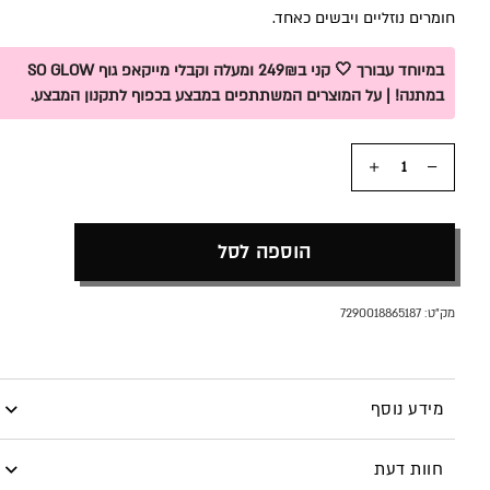
חומרים נוזליים ויבשים כאחד.
במיוחד עבורך 🤍 קני ב249₪ ומעלה וקבלי מייקאפ גוף SO GLOW
במתנה! | על המוצרים המשתתפים במבצע בכפוף לתקנון המבצע.
כמות
הוספה לסל
מק"ט:
7290018865187
מידע נוסף
מברשת מס’ 204 – מתוך ליין מברשות היוקרה של MIKI
חוות דעת
BUGANIM