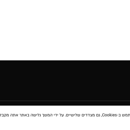
באתר אתה מקבל את
מוצרי איפור
תקנון האת
טיפוח השיער
תקנון מבצע