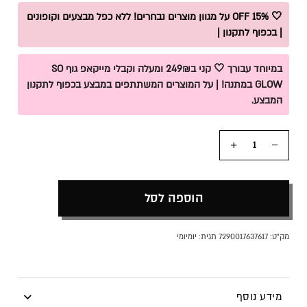
🤍 15% OFF על מגוון מוצרים נבחרים! ללא כפל מבצעים וקופונים
| בכפוף לתקנון |
במיוחד עבורך 🤍 קני ב249₪ ומעלה וקבלי מייקאפ גוף SO
GLOW במתנה! | על המוצרים המשתתפים במבצע בכפוף לתקנון
המבצע.
כמות
הוספה לסל
מק"ט:
7290017637617
תגית:
יומיומי
מידע נוסף