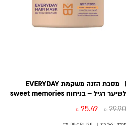
מסכת הזנה משקמת EVERYDAY
לשיער רגיל – בניחוח sweet memories
25.42
29.90
₪
₪
₪
תכולה :
249 מ״ל
|
12.01
ל-100
מ״ל