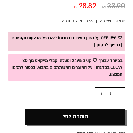
28.82
33.90
₪
₪
₪
תכולה :
250 מ״ל
|
13.56
ל-100
מ״ל
🤍 15% OFF על מגוון מוצרים נבחרים! ללא כפל מבצעים וקופונים
| בכפוף לתקנון |
במיוחד עבורך 🤍 קני ב249₪ ומעלה וקבלי מייקאפ גוף SO
GLOW במתנה! | על המוצרים המשתתפים במבצע בכפוף לתקנון
המבצע.
כמות
הוספה לסל