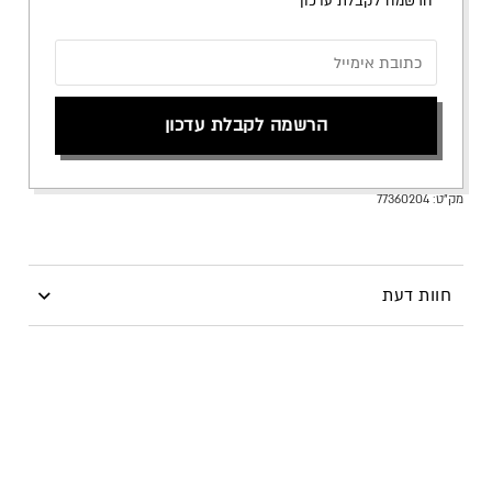
״הרשמה לקבלת עדכון״
הרשמה לקבלת עדכון
מק"ט:
77360204
חוות דעת
היה הראשון לכתוב סקירה “ערכת Essentials eXtaBoost”
עליך
להתחבר
כדי לפרסם ביקורת.