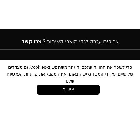
צריכים עזרה לגבי מוצרי האיפור ?
צרו קשר
הרשמה לניוזלטר
כדי לשפר את החוויה שלכם, האתר משתמש ב-Cookies, גם מצדדים
שלישיים. על ידי המשך גלישה באתר אתה מקבל את
מדיניות הפרטיות
שלנו
אישור
במסירת הפרטים שלעיל, אני מאשר/ת לשלוח לי הטבות, חומרים פרסומיים
ועדכונים שונים באמצעי מדיה שונים לרבות באמצעות sms ודוא״ל. הנני מאשר את
לתנאי השימוש
ו-
למדיניות הפרטיות
ועיבוד המידע באתר ומדיניות הפרטיות. ידוע לי
והנני מסכימ/ה כי המידע שאמסור יוזן למאגר המידע של החברה. ידוע לי שהנני רשאי/ת
בכל עת לבטל את הסכמתי כאמור באמצעות הודעה כתובה לחברה
shop@mikibuganim.com