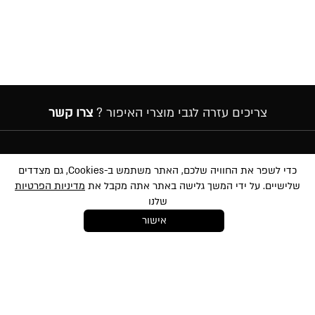
צריכים עזרה לגבי מוצרי האיפור ?
צרו קשר
הרשמה לניוזלטר
כדי לשפר את החוויה שלכם, האתר משתמש ב-Cookies, גם מצדדים
שלישיים. על ידי המשך גלישה באתר אתה מקבל את
מדיניות הפרטיות
שלנו
אישור
במסירת הפרטים שלעיל, אני מאשר/ת לשלוח לי הטבות, חומרים פרסומיים
ועדכונים שונים באמצעי מדיה שונים לרבות באמצעות sms ודוא״ל. הנני מאשר את
לתנאי השימוש
ו-
למדיניות הפרטיות
ועיבוד המידע באתר ומדיניות הפרטיות. ידוע לי
והנני מסכימ/ה כי המידע שאמסור יוזן למאגר המידע של החברה. ידוע לי שהנני רשאי/ת
בכל עת לבטל את הסכמתי כאמור באמצעות הודעה כתובה לחברה