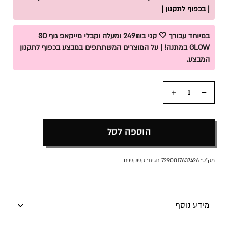
| בכפוף לתקנון |
במיוחד עבורך 🤍 קני ב249₪ ומעלה וקבלי מייקאפ גוף SO
GLOW במתנה! | על המוצרים המשתתפים במבצע בכפוף לתקנון
המבצע.
כמות
הוספה לסל
מק"ט:
7290017637426
תגית:
קשקשים
מידע נוסף
סדרת מוצרי איכות לטיפול ולטיפוח השיער מאת מיקי בוגנים,