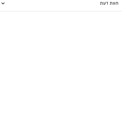
חוות דעת
היה הראשון לכתוב סקירה “DUO BRUSH”
עליך
להתחבר
כדי לפרסם ביקורת.