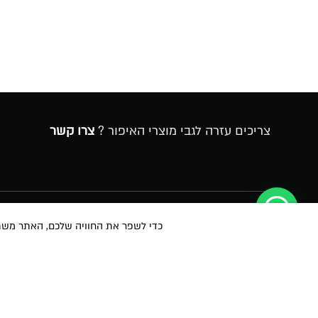
צריכים עזרה לגבי מוצרי האיפור ?
צרו קשר
הרשמה לניוזלטר
כדי לשפר את החוויה שלכם, האתר משתמש ב-Cookies, גם מצדדים שלישיים. על ידי המשך גלישה 
במסירת הפרטים שלעיל, אני מאשר/ת לשלוח לי הטבות, חומרים פרסומיים