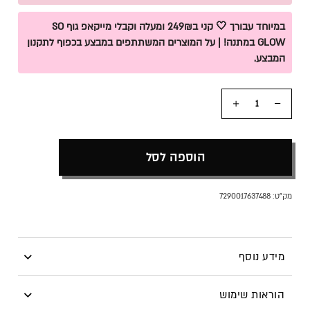
במיוחד עבורך 🤍 קני ב249₪ ומעלה וקבלי מייקאפ גוף SO
GLOW במתנה! | על המוצרים המשתתפים במבצע בכפוף לתקנון
המבצע.
כמות
הוספה לסל
מק"ט:
7290017637488
מידע נוסף
סדרת תחליבי רחצה של מיקי בוגנים, עדינים ומפנקים במגוון
הוראות שימוש
ניחוחות ובמרקם עשיר במיוחד. מכילים תמציות צמחים ופירות,