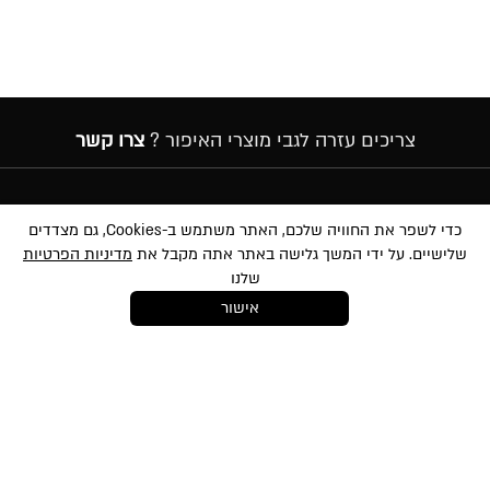
צריכים עזרה לגבי מוצרי האיפור ?
צרו קשר
הרשמה לניוזלטר
כדי לשפר את החוויה שלכם, האתר משתמש ב-Cookies, גם מצדדים
שלישיים. על ידי המשך גלישה באתר אתה מקבל את
מדיניות הפרטיות
שלנו
אישור
במסירת הפרטים שלעיל, אני מאשר/ת לשלוח לי הטבות, חומרים פרסומיים
ועדכונים שונים באמצעי מדיה שונים לרבות באמצעות sms ודוא״ל. הנני מאשר את
לתנאי השימוש
ו-
למדיניות הפרטיות
ועיבוד המידע באתר ומדיניות הפרטיות. ידוע לי
והנני מסכימ/ה כי המידע שאמסור יוזן למאגר המידע של החברה. ידוע לי שהנני רשאי/ת
בכל עת לבטל את הסכמתי כאמור באמצעות הודעה כתובה לחברה
shop@mikibuganim.com