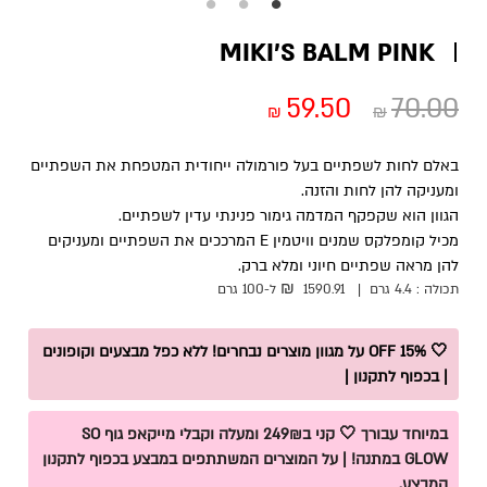
MIKI’S BALM PINK
59.50
70.00
₪
₪
באלם לחות לשפתיים בעל פורמולה ייחודית המטפחת את השפתיים
ומעניקה להן לחות והזנה.
הגוון הוא שקפקף המדמה גימור פנינתי עדין לשפתיים.
מכיל קומפלקס שמנים וויטמין E המרככים את השפתיים ומעניקים
להן מראה שפתיים חיוני ומלא ברק.
₪
תכולה :
4.4 גרם
|
1590.91
ל-100
גרם
🤍 15% OFF על מגוון מוצרים נבחרים! ללא כפל מבצעים וקופונים
| בכפוף לתקנון |
במיוחד עבורך 🤍 קני ב249₪ ומעלה וקבלי מייקאפ גוף SO
GLOW במתנה! | על המוצרים המשתתפים במבצע בכפוף לתקנון
המבצע.