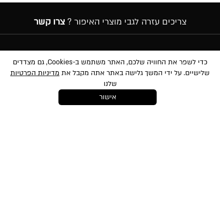
צריכים עזרה לגבי מוצרי האיפור ?
צרו קשר
הרשמה לניוזלטר
כדי לשפר את החוויה שלכם, האתר משתמש ב-Cookies, גם מצדדים
שלישיים. על ידי המשך גלישה באתר אתה מקבל את
מדיניות הפרטיות
שלנו
אישור
במסירת הפרטים שלעיל, אני מאשר/ת לשלוח לי הטבות, חומרים פרסומיים
ועדכונים שונים באמצעי מדיה שונים לרבות באמצעות sms ודוא״ל. הנני מאשר את
לתנאי השימוש
ו-
למדיניות הפרטיות
ועיבוד המידע באתר ומדיניות הפרטיות. ידוע לי
והנני מסכימ/ה כי המידע שאמסור יוזן למאגר המידע של החברה. ידוע לי שהנני רשאי/ת
בכל עת לבטל את הסכמתי כאמור באמצעות הודעה כתובה לחברה
shop@mikibuganim.com