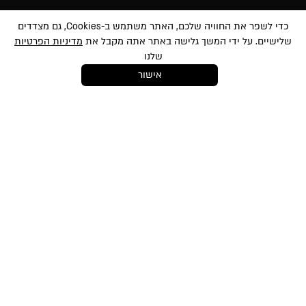
הרשמה לניוזלטר
כדי לשפר את החוויה שלכם, האתר משתמש ב-Cookies, גם מצדדים
שלישיים. על ידי המשך גלישה באתר אתה מקבל את
מדיניות הפרטיות
שלנו
אישור
במסירת הפרטים שלעיל, אני מאשר/ת לשלוח לי הטבות, חומרים פרסומיים
ועדכונים שונים באמצעי מדיה שונים לרבות באמצעות sms ודוא״ל. הנני מאשר את
לתנאי השימוש
ו-
למדיניות הפרטיות
ועיבוד המידע באתר ומדיניות הפרטיות. ידוע לי
והנני מסכימ/ה כי המידע שאמסור יוזן למאגר המידע של החברה. ידוע לי שהנני רשאי/ת
בכל עת לבטל את הסכמתי כאמור באמצעות הודעה כתובה לחברה
shop@mikibuganim.com
מוצרי איפור
טיפוח השיער
טיפוח והגנה