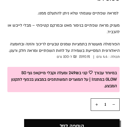
למראה שפתיים עוצמתי שלא ניתן להתעלם ממנו.
מעניק מראה שפתיים בגימור מאט ובמרקם קטיפתי – מבלי לייבש או
להכביד.
הפורמולה מועשרת בתמציות שמנים טבעיים לריכוך והזנה ו
בחומצה
היאלורונית
המסייעת בשמירה על לחות השפתיים ומראה חלק ורענן
.
₪
תכולה :
4.4 גרם
|
1590.91
ל-100
גרם
במיוחד עבורך 🤍 קני ב249₪ ומעלה וקבלי מייקאפ גוף SO
GLOW במתנה! | על המוצרים המשתתפים במבצע בכפוף לתקנון
המבצע.
כמות
הוספה לסל