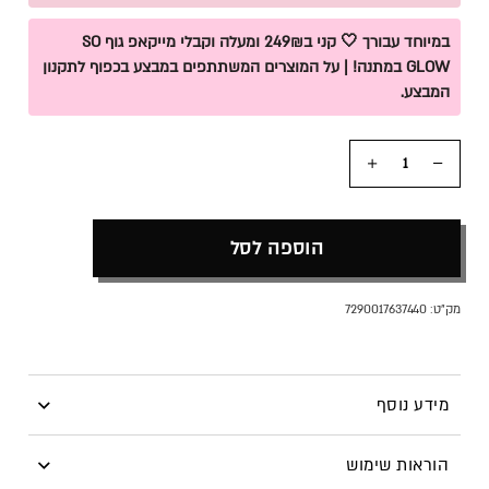
במיוחד עבורך 🤍 קני ב249₪ ומעלה וקבלי מייקאפ גוף SO
GLOW במתנה! | על המוצרים המשתתפים במבצע בכפוף לתקנון
המבצע.
כמות
הוספה לסל
מק"ט:
7290017637440
מידע נוסף
סדרת תחליבי רחצה של מיקי בוגנים, עדינים ומפנקים במגוון
הוראות שימוש
ניחוחות ובמרקם עשיר במיוחד. מכילים תמציות צמחים ופירות,