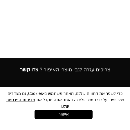
צריכים עזרה לגבי מוצרי האיפור ?
צרו קשר
הרשמה לניוזלטר
כדי לשפר את החוויה שלכם, האתר משתמש ב-Cookies, גם מצדדים
שלישיים. על ידי המשך גלישה באתר אתה מקבל את
מדיניות הפרטיות
שלנו
אישור
במסירת הפרטים שלעיל, אני מאשר/ת לשלוח לי הטבות, חומרים פרסומיים
ועדכונים שונים באמצעי מדיה שונים לרבות באמצעות sms ודוא״ל. הנני מאשר את