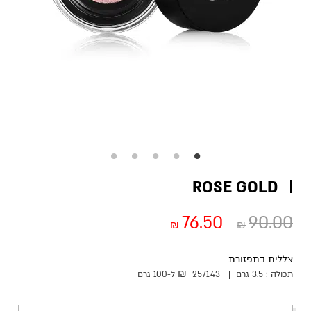
ROSE GOLD
76.50
90.00
₪
₪
צללית בתפזורת
₪
תכולה :
3.5 גרם
|
2571.43
ל-100
גרם