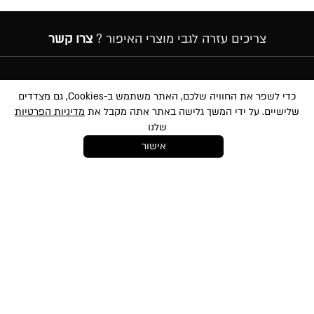
צריכים עזרה לגבי מוצרי האיפור ?
צרו קשר
הרשמה לניוזלטר
כדי לשפר את החוויה שלכם, האתר משתמש ב-Cookies, גם מצדדים
שלישיים. על ידי המשך גלישה באתר אתה מקבל את
מדיניות הפרטיות
שלנו
אישור
במסירת הפרטים שלעיל, אני מאשר/ת לשלוח לי הטבות, חומרים פרסומיים
ועדכונים שונים באמצעי מדיה שונים לרבות באמצעות sms ודוא״ל. הנני מאשר את
לתנאי השימוש
ו-
למדיניות הפרטיות
ועיבוד המידע באתר ומדיניות הפרטיות. ידוע לי
והנני מסכימ/ה כי המידע שאמסור יוזן למאגר המידע של החברה. ידוע לי שהנני רשאי/ת
בכל עת לבטל את הסכמתי כאמור באמצעות הודעה כתובה לחברה
shop@mikibuganim.com