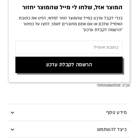
המוצר אזל, שלחו לי מייל שהמוצר יחזור
בכדי לקבל עדכון במייל שהמוצר חוזר למלאי, הזינו את כתובת
האימייל שלכם או אם אתם מחוברים לאתר, לחצו על כפתור
״הרשמה לקבלת עדכון״
הרשמה לקבלת עדכון
מק"ט:
7290018865538
מידע נוסף
צללית אבקה במראה מבריק ומנצנץ באפקט יהלומים גרוסים
כיצד להשתמש
למראה הכי זוהר שיש.