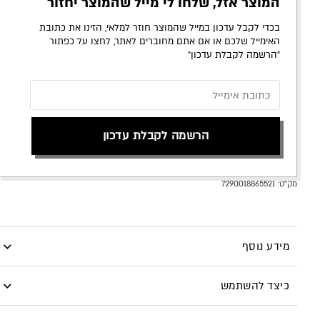
המוצר אזל, שלחו לי מייל שהמוצר יחזור
בכדי לקבל עדכון במייל שהמוצר חוזר למלאי, הזינו את כתובת
האימייל שלכם או אם אתם מחוברים לאתר, לחצו על כפתור
״הרשמה לקבלת עדכון״
הרשמה לקבלת עדכון
מק"ט:
7290018865521
מידע נוסף
צללית אבקה במראה מבריק ומנצנץ באפקט יהלומים גרוסים
כיצד להשתמש
למראה הכי זוהר שיש.
הצללית מכילה פיגמנטים עוצמתיים המועשרים בשמנים מינרלים
בעזרת מברשת ניתן להניח כמות רצויה לטשטש בעדינות