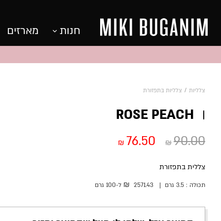
חנות
מארזים
צלליות
/
צלליות בתפזורת
ROSE PEACH
76.50
90.00
₪
₪
צללית בתפזורת
₪
תכולה :
3.5 גרם
|
2571.43
ל-100
גרם