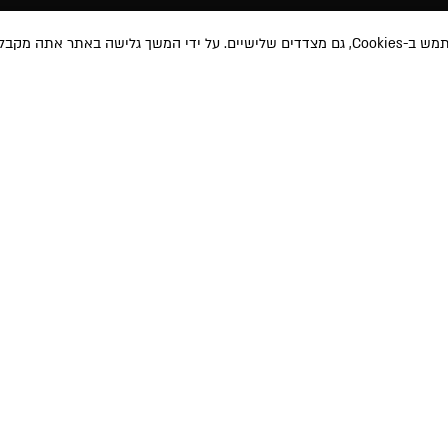
באתר אתה מקבל את
מוצרי איפור
תקנון האת
טיפוח השיער
תקנון מבצע
טיפוח והגנה
משלוחים ו
 ועדכונים שונים
אודות
ביטול עסק
ימוש
ו-
למדיניות
ע שאמסור יוזן למאגר
בית הספר
מדיניות פרט
 באמצעות הודעה
MAKEUP PRO
תוכנית שות
הבלוג
הצהרת נגי
הרשמה לניוזלטר
החשבון שלי
צור קשר