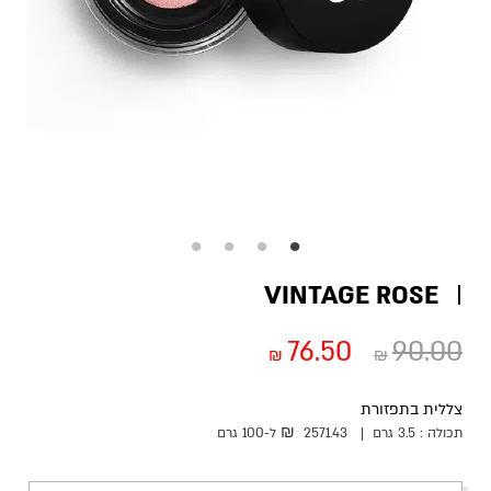
VINTAGE ROSE
76.50
90.00
₪
₪
צללית בתפזורת
₪
תכולה :
3.5 גרם
|
2571.43
ל-100
גרם