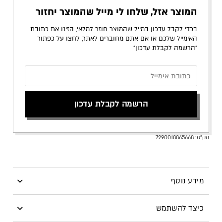
המוצר אזל, שלחו לי מייל שהמוצר יחזור
בכדי לקבל עדכון במייל שהמוצר חוזר למלאי, הזינו את כתובת
האימייל שלכם או אם אתם מחוברים לאתר, לחצו על כפתור
״הרשמה לקבלת עדכון״
הרשמה לקבלת עדכון
מק"ט:
7290018865668
מידע נוסף
צללית אבקה במראה מבריק ומנצנץ באפקט יהלומים גרוסים
כיצד להשתמש
למראה הכי זוהר שיש.