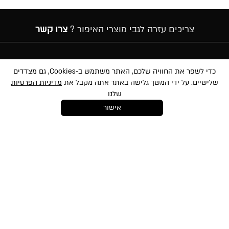
צריכים עזרה לגבי מוצרי האיפור ?
צרו קשר
הרשמה לניוזלטר
כדי לשפר את החוויה שלכם, האתר משתמש ב-Cookies, גם מצדדים
שלישיים. על ידי המשך גלישה באתר אתה מקבל את
מדיניות הפרטיות
שלנו
אישור
במסירת הפרטים שלעיל, אני מאשר/ת לשלוח לי הטבות, חומרים פרסומיים
ועדכונים שונים באמצעי מדיה שונים לרבות באמצעות sms ודוא״ל. הנני מאשר את
לתנאי השימוש
ו-
למדיניות הפרטיות
ועיבוד המידע באתר ומדיניות הפרטיות. ידוע לי
והנני מסכימ/ה כי המידע שאמסור יוזן למאגר המידע של החברה. ידוע לי שהנני רשאי/ת
בכל עת לבטל את הסכמתי כאמור באמצעות הודעה כתובה לחברה
shop@mikibuganim.com