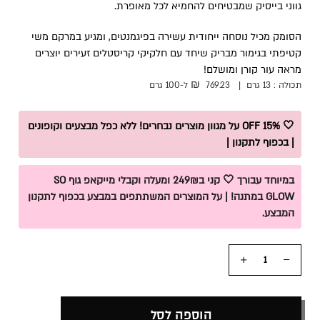
גווני בייסיק שמבטיחים להחמיא לכל מאופרת.
הסומק מכיל נוסחה ייחודית עשירה בפיגמנטים, ומגיע במרקם משי
קטיפתי בגימור מבריק שיחד עם חלקיקי קריסטלים זעירים יוצרים
מראה עור קורן ומושלם!
₪
תכולה :
13 גרם
|
769.23
ל-100
גרם
🤍 15% OFF על מגוון מוצרים נבחרים! ללא כפל מבצעים וקופונים
| בכפוף לתקנון |
במיוחד עבורך 🤍 קני ב249₪ ומעלה וקבלי מייקאפ גוף SO
GLOW במתנה! | על המוצרים המשתתפים במבצע בכפוף לתקנון
המבצע.
כמות
הוספה לסל