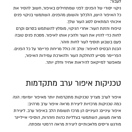
לעבור:
ניקוי יסודי של הפנים: לפני שמתחילים באיפור, חשוב להסיר את
כל האיפור הישן, הלכלוך והשומן מהפנים. השתמשי בניקוי פנים
איכותי המתאים לסוג העור שלך.
טיפוח והזנת העור: אחרי הניקוי, מומלץ להשתמש בסרום וקרם
לחות כדי להזין את העור ולהכין אותו לאיפור. מסכת פנים טובה
פעם בשבוע תוסיף לעור לחות וזוהר.
הכנת הבסיס לאיפור: שלב זה כולל מריחת פריימר על כל הפנים.
הפריימר מסייע להחלקת העור ולהארכת עמידות האיפור,
ומאפשר למייקאפ להיראות אחיד וחלק יותר.
טכניקות איפור ערב מתקדמות
איפור לערב מצריך טכניקות מתקדמות יותר מאיפור יומיומי. הנה
כמה טכניקות מרכזיות ליצירת מראה איפור ערב מרהיב:
איפור עיניים: העיניים הן מרכז תשומת הלב באיפור ערב. ליצירת
מראה מעושן, השתמשי בצלליות כהות וזוהרות, הוסיפי אייליינר
מודגש וריסים מלאכותיים ליצירת מראה דרמטי ומפתה.